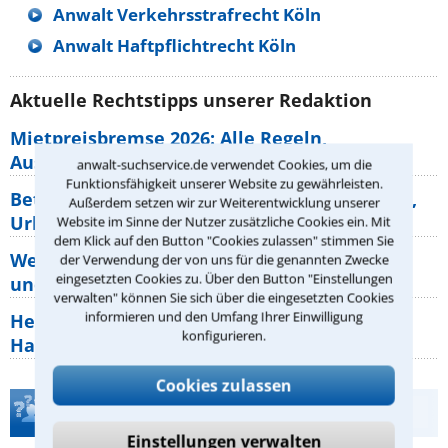
Anwalt Verkehrsstrafrecht Köln
Anwalt Haftpflichtrecht Köln
Aktuelle Rechtstipps unserer Redaktion
Mietpreisbremse 2026: Alle Regeln,
Ausnahmen und Rechte für Mieter
anwalt-suchservice.de verwendet Cookies, um die
Funktionsfähigkeit unserer Website zu gewährleisten.
Betriebsausflug: 11 Antworten zu Teilnahme,
Außerdem setzen wir zur Weiterentwicklung unserer
Urlaub, Arbeitszeit
Website im Sinne der Nutzer zusätzliche Cookies ein. Mit
dem Klick auf den Button "Cookies zulassen" stimmen Sie
Welche Rechte hat der Käufer eines Pferdes
der Verwendung der von uns für die genannten Zwecke
eingesetzten Cookies zu. Über den Button "Einstellungen
und wie macht man sie
verwalten" können Sie sich über die eingesetzten Cookies
informieren und den Umfang Ihrer Einwilligung
Heizungsaustausch abgesagt: Was müssen
konfigurieren.
Hauseigentümer jetzt zum Thema
Cookies zulassen
Teste Dein Rechtswissen
Einstellungen verwalten