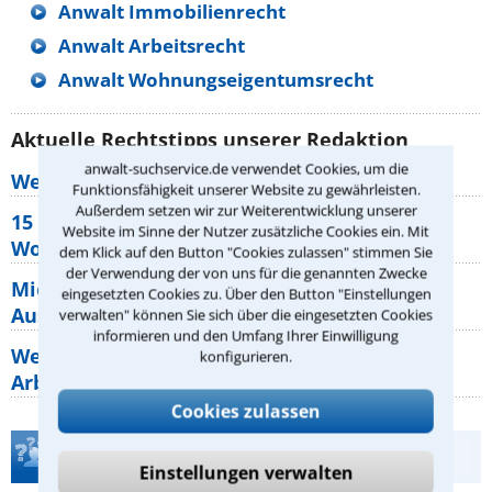
Anwalt Immobilienrecht
Anwalt Arbeitsrecht
Anwalt Wohnungseigentumsrecht
Aktuelle Rechtstipps unserer Redaktion
anwalt-suchservice.de verwendet Cookies, um die
Wer muss Zweitwohnungssteuer zahlen?
Funktionsfähigkeit unserer Website zu gewährleisten.
Außerdem setzen wir zur Weiterentwicklung unserer
15 elementare Rechte, die jeder
Website im Sinne der Nutzer zusätzliche Cookies ein. Mit
Wohnungseigentümer kennen sollte
dem Klick auf den Button "Cookies zulassen" stimmen Sie
der Verwendung der von uns für die genannten Zwecke
Mietpreisbremse 2026: Alle Regeln,
eingesetzten Cookies zu. Über den Button "Einstellungen
Ausnahmen und Rechte für Mieter
verwalten" können Sie sich über die eingesetzten Cookies
informieren und den Umfang Ihrer Einwilligung
Welche Regeln für Teilnahme, Urlaub,
konfigurieren.
Arbeitszeit gelten beim
Cookies zulassen
Teste Dein Rechtswissen
Einstellungen verwalten