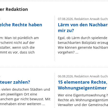
rer Redaktion
e
07.08.2026,
Redaktion Anwalt-Suchs
elche Rechte haben
Lärm von den Nachbar
mir zu?
um: Man ist pünktlich am
Egal, ob Lärm durch spielende 
rscheint nicht auf der
benachbarten Bolzplatz erzeugt 
stalter, wenn sich die
Wie können genervte Nachbarn
mmt es vor, dass sich
vorgehen? ...
e
06.08.2026,
Redaktion Anwalt-Suchs
teuer zahlen?
15 elementare Rechte, 
Wohnungseigentümer k
n vielen deutschen Städten und
am jeweiligen Ort eine
Wer eine Eigentumswohnung hat
manchem gar nicht bewusst. Mit
Rechte als Wohnungseigentüm
nnehaben einer weiteren ...
Verwalter und der Gemeinschaf