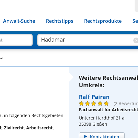
Anwalt-Suche
Rechtstipps
Rechtsprodukte
Se
ht
tz
Weitere Rechtsanwä
Umkreis:
Ralf Pairan
(2 Bewertu
Fachanwalt für Arbeitsrech
a. in folgenden Rechtsgebieten
Unterer Hardthof 21 a
35398 Gießen
 Zivilrecht, Arbeitsrecht,
Kontaktdaten