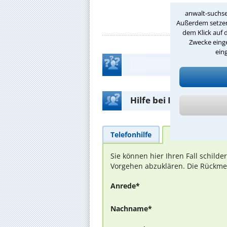
anwalt-suchse
Außerdem setzen 
dem Klick auf 
Zwecke einge
ein
Hilfe bei Ihrer Anwalt
Telefonhilfe
Beratungsanfra
Sie können hier Ihren Fall schild
Vorgehen abzuklären. Die Rückmel
Anrede*
Nachname*