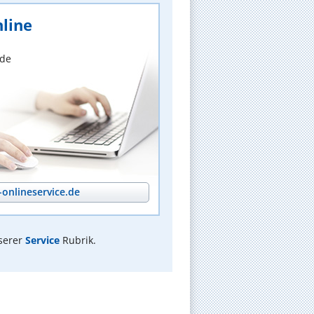
line
nde
onlineservice.de
serer
Service
Rubrik.