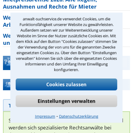
Ausnahmen und Rechte für Mieter
Welche Regeln für Teilnahme, Urlaub,
anwalt-suchservice.de verwendet Cookies, um die
Arbeitszeit gelten beim
Funktionsfähigkeit unserer Website zu gewährleisten.
Außerdem setzen wir zur Weiterentwicklung unserer
Welche Rechte hat der Käufer eines Pferdes
Website im Sinne der Nutzer zusätzliche Cookies ein. Mit
dem Klick auf den Button "Cookies zulassen" stimmen Sie
und wie macht man sie
der Verwendung der von uns für die genannten Zwecke
eingesetzten Cookies zu. Über den Button "Einstellungen
verwalten" können Sie sich über die eingesetzten Cookies
Teste Dein Rechtswissen
informieren und den Umfang Ihrer Einwilligung
konfigurieren.
Hilfe bei Ihrer Anwaltsuche?
Cookies zulassen
Einstellungen verwalten
Telefonhilfe
Beratungsanfrage
⁃
Impressum
Datenschutzerklärung
Sie können hier Ihren Fall schildern. Anschließend
werden sich spezialisierte Rechtsanwälte bei