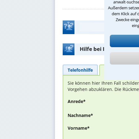
anwalt-suchse
Außerdem setzen 
dem Klick auf 
Zwecke einge
ein
Hilfe bei Ihrer Anwalt
Telefonhilfe
Beratungsanfra
Sie können hier Ihren Fall schild
Vorgehen abzuklären. Die Rückmel
Anrede*
Nachname*
Vorname*