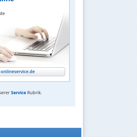
nde
onlineservice.de
serer
Service
Rubrik.