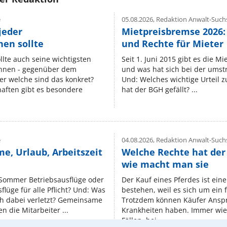
e
05.08.2026,
Redaktion Anwalt-Suchs
jeder
Mietpreisbremse 2026:
en sollte
und Rechte für Mieter
lte auch seine wichtigsten
Seit 1. Juni 2015 gibt es die M
nnen - gegenüber dem
und was hat sich bei der umst
er welche sind das konkret?
Und: Welches wichtige Urteil 
ften gibt es besondere
hat der BGH gefällt? ...
e
04.08.2026,
Redaktion Anwalt-Suchs
e, Urlaub, Arbeitszeit
Welche Rechte hat der
wie macht man sie
 Sommer Betriebsausflüge oder
Der Kauf eines Pferdes ist ein
lüge für alle Pflicht? Und: Was
bestehen, weil es sich um ein
ch dabei verletzt? Gemeinsame
Trotzdem können Käufer Ansp
n die Mitarbeiter ...
Krankheiten haben. Immer wied
Fällen, bei ...