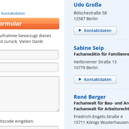
Udo Große
Bölschestraße 58
n Kontaktdaten
12587 Berlin
ormular
Kontaktdaten
aufnahme bevorzugt dieses
d zurück. Vielen Dank!
Sabine Seip
Fachanwältin für Familienr
Heilbronner Straße 13
10779 Berlin
Kontaktdaten
René Berger
Fachanwalt für Bau- und Ar
Fachanwalt für Arbeitsrech
Friedrich-Engels-Straße 4
eitscode eingeben.
15711 Königs Wusterhausen 