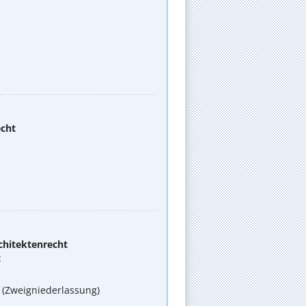
echt
chitektenrecht
t
(Zweigniederlassung)