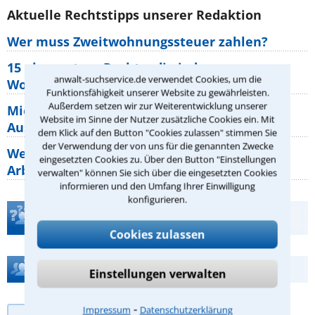
Aktuelle Rechtstipps unserer Redaktion
Wer muss Zweitwohnungssteuer zahlen?
15 elementare Rechte, die jeder
anwalt-suchservice.de verwendet Cookies, um die
Wohnungseigentümer kennen sollte
Funktionsfähigkeit unserer Website zu gewährleisten.
Außerdem setzen wir zur Weiterentwicklung unserer
Mietpreisbremse 2026: Alle Regeln,
Website im Sinne der Nutzer zusätzliche Cookies ein. Mit
Ausnahmen und Rechte für Mieter
dem Klick auf den Button "Cookies zulassen" stimmen Sie
der Verwendung der von uns für die genannten Zwecke
Welche Regeln für Teilnahme, Urlaub,
eingesetzten Cookies zu. Über den Button "Einstellungen
Arbeitszeit gelten beim
verwalten" können Sie sich über die eingesetzten Cookies
informieren und den Umfang Ihrer Einwilligung
konfigurieren.
Teste Dein Rechtswissen
Cookies zulassen
Hilfe bei Ihrer Anwaltsuche?
Einstellungen verwalten
⁃
Impressum
Datenschutzerklärung