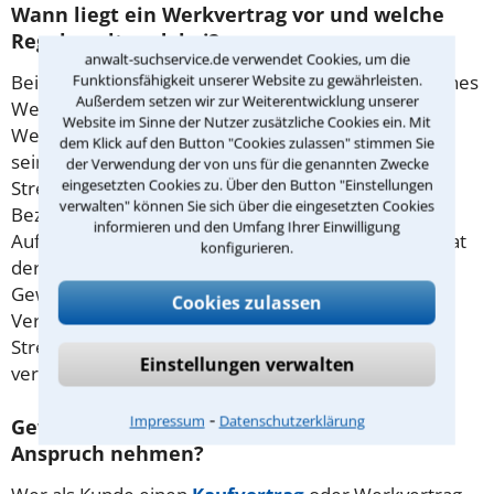
Wann liegt ein Werkvertrag vor und welche
Regeln gelten dabei?
anwalt-suchservice.de verwendet Cookies, um die
Bei diesem Vertrag geht es um die Fertigstellung eines
Funktionsfähigkeit unserer Website zu gewährleisten.
Außerdem setzen wir zur Weiterentwicklung unserer
Werkes wie etwa einer Handwerksleistung. Eine
Website im Sinne der Nutzer zusätzliche Cookies ein. Mit
Werkleistung kann zum Beispiel eine Autoreparatur
dem Klick auf den Button "Cookies zulassen" stimmen Sie
sein, das Verlegen eines Teppichbodens oder das
der Verwendung der von uns für die genannten Zwecke
eingesetzten Cookies zu. Über den Button "Einstellungen
Streichen einer Fassade. Voraussetzung für die
verwalten" können Sie sich über die eingesetzten Cookies
Bezahlung ist die Abnahme des Werkes durch den
informieren und den Umfang Ihrer Einwilligung
Auftraggeber. Ist das Werk mit Mängeln behaftet, hat
konfigurieren.
der Kunde nach dem Gesetz
Gewährleistungsansprüche. Ein Anwalt für
Cookies zulassen
Vertragsrecht in Eckental kann den Beteiligten bei
Streitigkeiten um eine Werkleistung zu ihrem Recht
Einstellungen verwalten
verhelfen.
⁃
Impressum
Datenschutzerklärung
Gewährleistung: Wann kann man sie in
Anspruch nehmen?