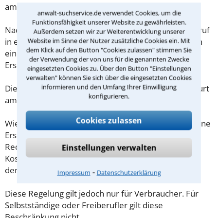
am Main mit.
anwalt-suchservice.de verwendet Cookies, um die
Funktionsfähigkeit unserer Website zu gewährleisten.
Nachdem Sie über das Kontaktformular einen Rückruf
Außerdem setzen wir zur Weiterentwicklung unserer
in einer Kanzlei angefordert haben, stellen wir Ihnen
Website im Sinne der Nutzer zusätzliche Cookies ein. Mit
dem Klick auf den Button "Cookies zulassen" stimmen Sie
eine Checkliste zur Verfügung, mit der Sie das
der Verwendung der von uns für die genannten Zwecke
Erstgespräch ausreichend vorbereiten können.
eingesetzten Cookies zu. Über den Button "Einstellungen
verwalten" können Sie sich über die eingesetzten Cookies
informieren und den Umfang Ihrer Einwilligung
Die Kosten eines Anwalts für Arbeitsunfall in Frankfurt
konfigurieren.
am Main sind oft geringer als gedacht!
Cookies zulassen
Wieviel ein Rechtsanwalt in Frankfurt am Main für eine
Erstberatung verlangen darf, ist in §34 des
Rechtsanwaltsvergütungsgesetz (RVG) geregelt. Die
Einstellungen verwalten
Kosten für das erste Beratungsgespräch betragen
demnach maximal 190,00 € zzgl. MwSt.
⁃
Impressum
Datenschutzerklärung
Diese Regelung gilt jedoch nur für Verbraucher. Für
Selbstständige oder Freiberufler gilt diese
Beschränkung nicht.