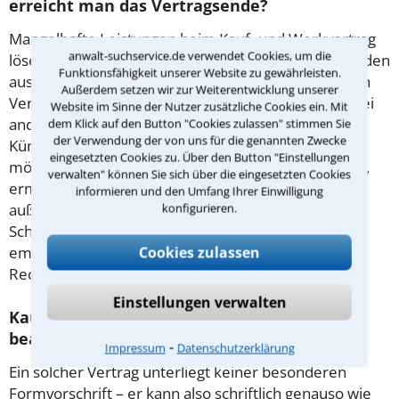
erreicht man das Vertragsende?
Mangelhafte Leistungen beim Kauf- und Werkvertrag
anwalt-suchservice.de verwendet Cookies, um die
lösen unter Umständen ein Rücktrittsrecht des Kunden
Funktionsfähigkeit unserer Website zu gewährleisten.
aus. Beim Zeitmietvertrag und ähnlichen befristeten
Außerdem setzen wir zur Weiterentwicklung unserer
Verträgen ist keine reguläre
Kündigung
möglich. Bei
Website im Sinne der Nutzer zusätzliche Cookies ein. Mit
anderen Verträgen ist eine Kündigung mit einer
dem Klick auf den Button "Cookies zulassen" stimmen Sie
der Verwendung der von uns für die genannten Zwecke
Kündigungsfrist unter gewissen Voraussetzungen
eingesetzten Cookies zu. Über den Button "Einstellungen
möglich. Ist das Vertragsverhältnis ernsthaft gestört,
verwalten" können Sie sich über die eingesetzten Cookies
ermöglicht das Gesetz bei allen Verträgen eine
informieren und den Umfang Ihrer Einwilligung
konfigurieren.
außerordentliche Kündigung ohne Frist. Welche
Schritte sich zur Beendigung Ihres Vertrages
Cookies zulassen
empfehlen, erläutert Ihnen ein erfahrener
Rechtsanwalt für Vertragsrecht in Freilassing.
Einstellungen verwalten
Kaufvertrag: Was gibt es beim Abschluss zu
beachten?
⁃
Impressum
Datenschutzerklärung
Ein solcher Vertrag unterliegt keiner besonderen
Formvorschrift – er kann also schriftlich genauso wie