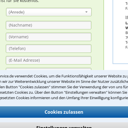
t für Sie kostenlos.
T
F
(Anrede)
H
L
W
B
7
T
F
rvice.de verwendet Cookies, um die Funktionsfähigkeit unserer Website zu 
Anw
wir zur Weiterentwicklung unserer Website im Sinne der Nutzer zusätzliche
den Button "Cookies zulassen" stimmen Sie der Verwendung der von uns fü
A
setzten Cookies zu. Über den Button "Einstellungen verwalten" können Sie 
A
gesetzten Cookies informieren und den Umfang Ihrer Einwilligung konfigurie
B
B
Cookies zulassen
B
B
Einstellungen verwalten