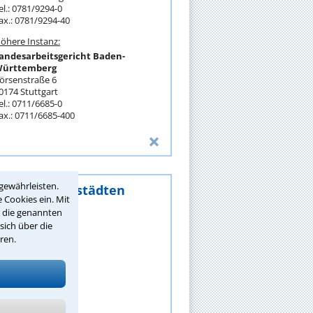
el.: 0781/9294-0
ax.: 0781/9294-40
öhere Instanz:
andesarbeitsgericht Baden-
ürttemberg
örsenstraße 6
0174 Stuttgart
el.: 0711/6685-0
ax.: 0711/6685-400
gewährleisten.
älte in Großstädten
 Cookies ein. Mit
r die genannten
achen
sich über die
ugsburg
ren.
erlin
ielefeld
ochum
onn