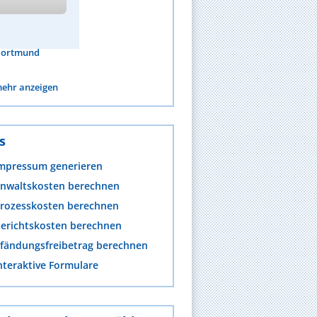
raunschweig
remen
hemnitz
ortmund
ehr anzeigen
s
mpressum generieren
nwaltskosten berechnen
rozesskosten berechnen
erichtskosten berechnen
fändungsfreibetrag berechnen
nteraktive Formulare