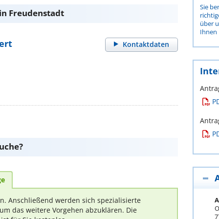
Sie be
 in Freudenstadt
richti
über 
Ihnen 
ert
Kontaktdaten
Inte
Antra
P
Antra
P
suche?
ge
A
rn. Anschließend werden sich spezialisierte
O
um das weitere Vorgehen abzuklären. Die
7