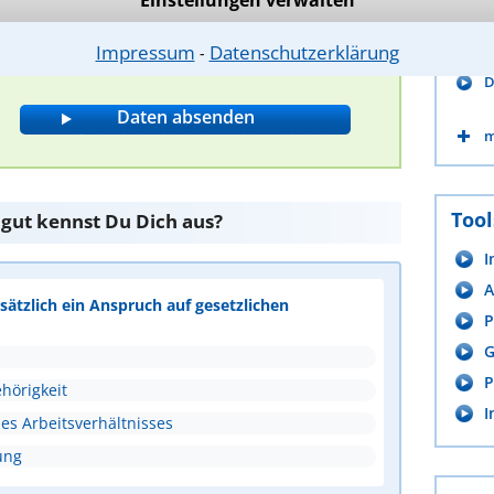
B
Bitte Sicherheitscode eingeben.
B
Impressum
Datenschutzerklärung
⁃
C
D
m
Tool
 gut kennst Du Dich aus?
I
A
ätzlich ein Anspruch auf gesetzlichen
P
G
P
hörigkeit
I
s Arbeitsverhältnisses
ung