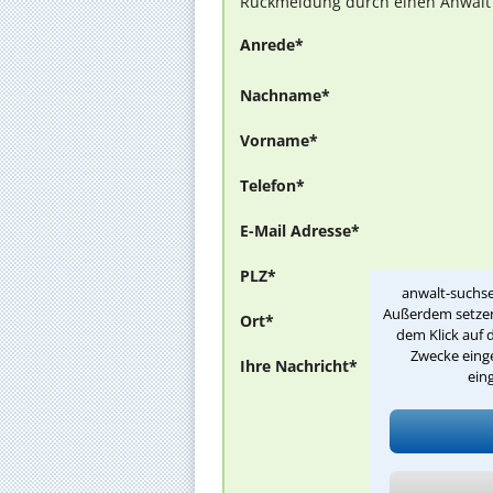
Rückmeldung durch einen Anwalt is
Anrede*
Nachname*
Vorname*
Telefon*
E-Mail Adresse*
PLZ*
anwalt-suchse
Außerdem setzen 
Ort*
dem Klick auf 
Zwecke einge
Ihre Nachricht*
ein