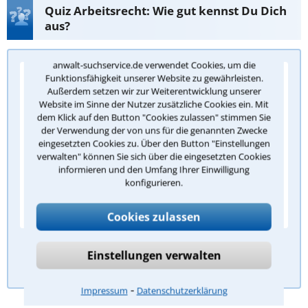
Quiz Arbeitsrecht: Wie gut kennst Du Dich
aus?
anwalt-suchservice.de verwendet Cookies, um die
Funktionsfähigkeit unserer Website zu gewährleisten.
Frage 1/5: Wann entsteht grundsätzlich ein
Außerdem setzen wir zur Weiterentwicklung unserer
Anspruch auf gesetzlichen Mindesturlaub?
Website im Sinne der Nutzer zusätzliche Cookies ein. Mit
dem Klick auf den Button "Cookies zulassen" stimmen Sie
Ab dem ersten Arbeitstag
der Verwendung der von uns für die genannten Zwecke
Nach drei Monaten Betriebszugehörigkeit
eingesetzten Cookies zu. Über den Button "Einstellungen
verwalten" können Sie sich über die eingesetzten Cookies
Nach sechs Monaten Bestehen des
informieren und den Umfang Ihrer Einwilligung
Arbeitsverhältnisses
konfigurieren.
Erst nach einem Jahr Beschäftigung
Cookies zulassen
Antwort überprüfen
Einstellungen verwalten
⁃
Impressum
Datenschutzerklärung