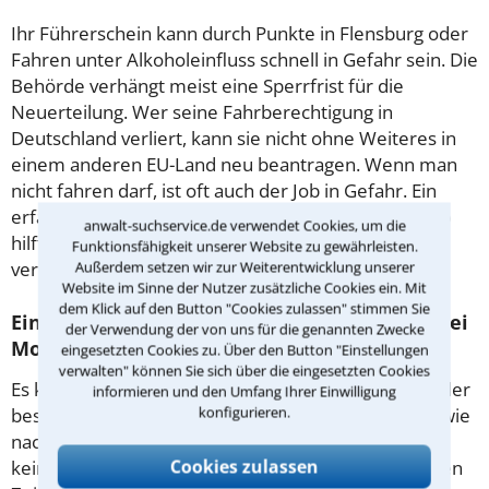
Ihr Führerschein kann durch Punkte in Flensburg oder
Fahren unter Alkoholeinfluss schnell in Gefahr sein. Die
Behörde verhängt meist eine Sperrfrist für die
Neuerteilung. Wer seine Fahrberechtigung in
Deutschland verliert, kann sie nicht ohne Weiteres in
einem anderen EU-Land neu beantragen. Wenn man
nicht fahren darf, ist oft auch der Job in Gefahr. Ein
erfahrener Anwalt für Verkehrsrecht in Halle (Saale)
anwalt-suchservice.de verwendet Cookies, um die
hilft Ihnen, Ihre Berechtigung zum Fahren nicht zu
Funktionsfähigkeit unserer Website zu gewährleisten.
verlieren.
Außerdem setzen wir zur Weiterentwicklung unserer
Website im Sinne der Nutzer zusätzliche Cookies ein. Mit
dem Klick auf den Button "Cookies zulassen" stimmen Sie
Ein Fahrverbot gilt in der Regel für ein bis drei
der Verwendung der von uns für die genannten Zwecke
Monate.
eingesetzten Cookies zu. Über den Button "Einstellungen
verwalten" können Sie sich über die eingesetzten Cookies
Es kann zum Beispiel nach einem Rotlichtverstoß oder
informieren und den Umfang Ihrer Einwilligung
konfigurieren.
bestimmten Tempoverstößen verhängt werden sowie
nach einer Alkoholfahrt. Wenn Sie zwei Jahre lang
Cookies zulassen
keinen Verstoß begangen haben, können sie sich den