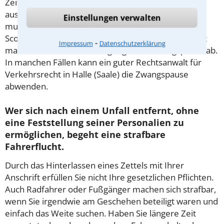
Zeitraum für die Fahrpause in gewissem Rahmen
aussuchen. Wer keine Kraftfahrzeuge fahren darf,
Einstellungen verwalten
muss auch auf das Fahren mit Mofas, E-Bikes und E-
Scootern verzichten. In Härtefällen sieht das Gericht
⁃
Impressum
Datenschutzerklärung
manchmal von der Verhängung einer Zwangspause ab.
In manchen Fällen kann ein guter Rechtsanwalt für
Verkehrsrecht in Halle (Saale) die Zwangspause
abwenden.
Wer sich nach einem Unfall entfernt, ohne
eine Feststellung seiner Personalien zu
ermöglichen, begeht eine strafbare
Fahrerflucht.
Durch das Hinterlassen eines Zettels mit Ihrer
Anschrift erfüllen Sie nicht Ihre gesetzlichen Pflichten.
Auch Radfahrer oder Fußgänger machen sich strafbar,
wenn Sie irgendwie am Geschehen beteiligt waren und
einfach das Weite suchen. Haben Sie längere Zeit