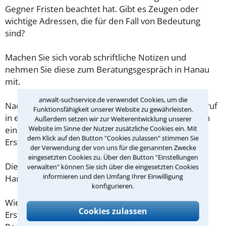
Gegner Fristen beachtet hat. Gibt es Zeugen oder
wichtige Adressen, die für den Fall von Bedeutung
sind?
Machen Sie sich vorab schriftliche Notizen und
nehmen Sie diese zum Beratungsgespräch in Hanau
mit.
anwalt-suchservice.de verwendet Cookies, um die
Nachdem Sie über das Kontaktformular einen Rückruf
Funktionsfähigkeit unserer Website zu gewährleisten.
in einer Kanzlei angefordert haben, stellen wir Ihnen
Außerdem setzen wir zur Weiterentwicklung unserer
Website im Sinne der Nutzer zusätzliche Cookies ein. Mit
eine Checkliste zur Verfügung, mit der Sie das
dem Klick auf den Button "Cookies zulassen" stimmen Sie
Erstgespräch ausreichend vorbereiten können.
der Verwendung der von uns für die genannten Zwecke
eingesetzten Cookies zu. Über den Button "Einstellungen
Die Kosten eines Anwalts für Verkehrsstrafrecht in
verwalten" können Sie sich über die eingesetzten Cookies
informieren und den Umfang Ihrer Einwilligung
Hanau sind oft geringer als gedacht!
konfigurieren.
Wieviel ein Rechtsanwalt in Hanau für eine
Cookies zulassen
Erstberatung verlangen darf, ist in §34 des