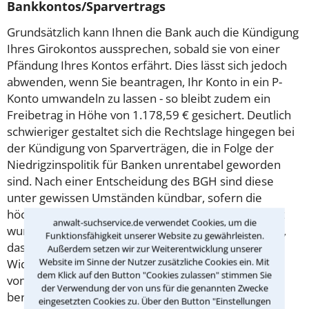
Bankkontos/Sparvertrags
Grundsätzlich kann Ihnen die Bank auch die Kündigung
Ihres Girokontos aussprechen, sobald sie von einer
Pfändung Ihres Kontos erfährt. Dies lässt sich jedoch
abwenden, wenn Sie beantragen, Ihr Konto in ein P-
Konto umwandeln zu lassen - so bleibt zudem ein
Freibetrag in Höhe von 1.178,59 € gesichert. Deutlich
schwieriger gestaltet sich die Rechtslage hingegen bei
der Kündigung von Sparverträgen, die in Folge der
Niedrigzinspolitik für Banken unrentabel geworden
sind. Nach einer Entscheidung des BGH sind diese
unter gewissen Umständen kündbar, sofern die
höchste Prämienstufe zumindest einmal ausbezahlt
anwalt-suchservice.de verwendet Cookies, um die
wurde. Jedoch haben bereits diverse Urteile gezeigt,
Funktionsfähigkeit unserer Website zu gewährleisten.
dass es sich im Einzelfall lohnen kann, hiergegen
Außerdem setzen wir zur Weiterentwicklung unserer
Website im Sinne der Nutzer zusätzliche Cookies ein. Mit
Widerspruch einzulegen - lassen Sie sich am besten
dem Klick auf den Button "Cookies zulassen" stimmen Sie
von einem Rechtsanwalt für Bankrecht in Hannover
der Verwendung der von uns für die genannten Zwecke
beraten!
eingesetzten Cookies zu. Über den Button "Einstellungen