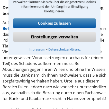
verwalten" können Sie sich über die eingesetzten Cookies
informieren und den Umfang Ihrer Einwilligung
Deshalb kann sich anwaltliche Unterstützung
konfigurieren.
beim Phishing Missbrauch lohnen
Auf den immer hinterhältiger werdenden Phishing
Cookies zulassen
Betrug
werden Betroffene oft erst aufmerksam, wenn
das Geld schon vom Konto abgehoben wurde. Für die
Einstellungen verwalten
Polizei ist es darüber hinaus oft nahezu unmöglich, die
Täter und das gestohlene Geld ausfindig zu machen.
⁃
Impressum
Datenschutzerklärung
Viele Bankkunden wissen jedoch nicht, dass die Bank
unter gewissen Voraussetzungen durchaus für (einen
Teil) des Schadens aufkommen muss. Bei
Abbuchungen gegen Ihren Willen und ohne Ihr Wissen
muss die Bank nämlich Ihnen nachweisen, dass Sie sich
sorgfaltswidrig verhalten haben. Urteile aus diesem
Bereich fallen jedoch nach wie vor sehr unterschiedlich
aus, weshalb sich die Beratung durch einen Fachanwalt
für Bank- und Kapitalmarkrecht in Hannover empfiehlt!