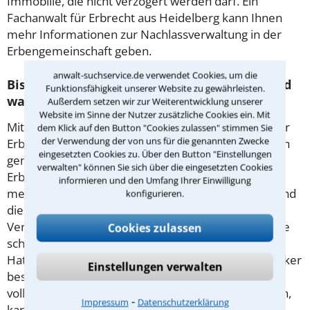
Immobilie, die nicht verzögert werden darf. Ein
Fachanwalt für Erbrecht aus Heidelberg kann Ihnen
mehr Informationen zur Nachlassverwaltung in der
Erbengemeinschaft geben.
anwalt-suchservice.de verwendet Cookies, um die
Bis wann besteht die Erbengemeinschaft und
Funktionsfähigkeit unserer Website zu gewährleisten.
was ändert die Erbauseinandersetzung?
Außerdem setzen wir zur Weiterentwicklung unserer
Website im Sinne der Nutzer zusätzliche Cookies ein. Mit
Mit der Erbauseinandersetzung ist die Verteilung der
dem Klick auf den Button "Cookies zulassen" stimmen Sie
der Verwendung der von uns für die genannten Zwecke
Erbschaft unter den Miterben anhand der Erbquoten
eingesetzten Cookies zu. Über den Button "Einstellungen
gemeint. Dieser Schritt bedeutet auch das Ende der
verwalten" können Sie sich über die eingesetzten Cookies
Erbengemeinschaft, da es danach keinen Nachlass
informieren und den Umfang Ihrer Einwilligung
mehr gibt, für den diese die Verantwortung trägt. Sind
konfigurieren.
die Erben sich einig, spricht nichts dagegen, dass die
Verteilung von ihnen selbst vorgenommen wird. Eine
Cookies zulassen
schriftliche Vereinbarung schafft klare Verhältnisse.
Hat der Erblasser jedoch einen Testamentsvollstrecker
Einstellungen verwalten
bestimmt, darf nur dieser einen solchen Schritt
vollziehen. Kommt es zum Streit unter den Miterben,
⁃
Impressum
Datenschutzerklärung
kann die Beratung durch einen guten Anwalt aus