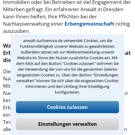
Immobilien oder bei Betrieben ist viel Engagement der
Miterben gefragt. Ein erfahrener Anwalt in Dresden
kann Ihnen helfen, Ihre Pflichten bei der
Nachlassverwaltung einer
Erbengemeinschaft
richtig
auszuüben.
anwalt-suchservice.de verwendet Cookies, um die
Was bedeutet der Begriff
Funktionsfähigkeit unserer Website zu gewährleisten.
Erbauseinandersetzung und welche Folgen hat
Außerdem setzen wir zur Weiterentwicklung unserer
Website im Sinne der Nutzer zusätzliche Cookies ein. Mit
diese für die Erbengemeinschaft?
dem Klick auf den Button "Cookies zulassen" stimmen Sie
der Verwendung der von uns für die genannten Zwecke
Die Erbauseinandersetzung ist die Aufteilung der
eingesetzten Cookies zu. Über den Button "Einstellungen
Nachlassgegenstände unter den verschiedenen
verwalten" können Sie sich über die eingesetzten Cookies
Miterben. Dadurch wird die Gemeinschaft beendet:
informieren und den Umfang Ihrer Einwilligung
konfigurieren.
Nach der Aufteilung hat sie ihren Zweck erfüllt. Wenn
kein Streit über die Erbanteile besteht, können die
Cookies zulassen
Erben die Verteilung selbst organisieren und dies in
einem Vertrag festhalten. Hat der Erblasser einen
Testamentsvollstrecker bestimmt, ist dieser Schritt
Einstellungen verwalten
allein dessen Aufgabe. Ein Rechtsanwalt aus Dresden