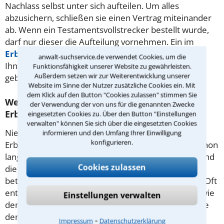
Nachlass selbst unter sich aufteilen. Um alles
abzusichern, schließen sie einen Vertrag miteinander
ab. Wenn ein Testamentsvollstrecker bestellt wurde,
darf nur dieser die Aufteilung vornehmen. Ein im
Erbrecht
versierter Rechtsanwalt aus Lübeck hilft
anwalt-suchservice.de verwendet Cookies, um die
Ihnen, falls es bei der Aufteilung dann doch Streit
Funktionsfähigkeit unserer Website zu gewährleisten.
Außerdem setzen wir zur Weiterentwicklung unserer
geben sollte.
Website im Sinne der Nutzer zusätzliche Cookies ein. Mit
dem Klick auf den Button "Cookies zulassen" stimmen Sie
Welche Gründe sorgen oft für Streit in der
der Verwendung der von uns für die genannten Zwecke
Erbengemeinschaft?
eingesetzten Cookies zu. Über den Button "Einstellungen
verwalten" können Sie sich über die eingesetzten Cookies
Niemand ist freiwillig Mitglied einer
informieren und den Umfang Ihrer Einwilligung
konfigurieren.
Erbengemeinschaft. Oft kommen die Beteiligten schon
lange nicht mehr miteinander zurecht. Manchmal sind
Cookies zulassen
die Miterben zu ungleichen Teilen am Nachlass
beteiligt. Dies wird dann als ungerecht empfunden. Oft
entsteht Streit darüber, was mit einer Immobilie – wie
Einstellungen verwalten
dem geerbten Elternhaus – passieren soll. Erben, die
dem Erblasser nahestanden, versuchen oft, sich vor
⁃
Impressum
Datenschutzerklärung