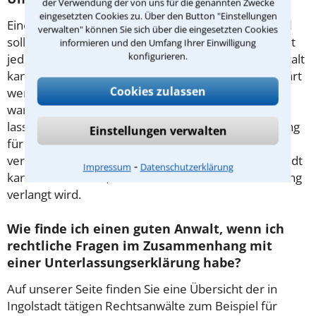
der Verwendung der von uns für die genannten Zwecke
eingesetzten Cookies zu. Über den Button "Einstellungen
Eine solche Erklärung hat lebenslange Gültigkeit und
verwalten" können Sie sich über die eingesetzten Cookies
sollte nicht leichtfertig unterschrieben werden. Nicht
informieren und den Umfang Ihrer Einwilligung
konfigurieren.
jede Unterlassungsforderung ist berechtigt. Ein Anwalt
kann dies für Sie überprüfen. Vor Gericht kann geklärt
Cookies zulassen
werden, ob die Unterlassungsforderung berechtigt
war. Hier sind Beweise wichtig. Viele Erklärungen
lassen sich so umformulieren, dass sich die Belastung
Einstellungen verwalten
für den Unterzeichner auf ein erträgliches Maß
verringert. Ein erfahrener Rechtsanwalt aus Ingolstadt
⁃
Impressum
Datenschutzerklärung
kann Ihnen helfen, wenn von Ihnen eine Unterlassung
verlangt wird.
Wie finde ich einen guten Anwalt, wenn ich
rechtliche Fragen im Zusammenhang mit
einer Unterlassungserklärung habe?
Auf unserer Seite finden Sie eine Übersicht der in
Ingolstadt tätigen Rechtsanwälte zum Beispiel für