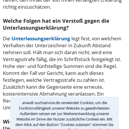
richtig einzuschätzen.
Welche Folgen hat ein Verstoß gegen die
Unterlassungserklärung?
Die
Unterlassungserklärung
legt fest, von welchem
Verhalten der Unterzeichner in Zukunft Abstand
nehmen soll. Hält man sich daran nicht, wird eine
Vertragsstrafe fällig, die im Schriftstück festgelegt ist.
Hohe vier- und fünfstellige Summen sind die Regel.
Kommt der Fall vor Gericht, kann auch dieses
festlegen, welche Vertragsstrafe zu zahlen ist.
Zusätzlich kann die Gegenseite eine erneute,
kostenintensive Abmahnung veranlassen. Ein
Rechtsanwalt aus Ingolstadt kann Sie zum Thema
anwalt-suchservice.de verwendet Cookies, um die
Unterlassungsanspruch qualifiziert beraten.
Funktionsfähigkeit unserer Website zu gewährleisten.
Außerdem setzen wir zur Weiterentwicklung unserer
Website im Sinne der Nutzer zusätzliche Cookies ein. Mit
Wie kann ich mich gegen eine
dem Klick auf den Button "Cookies zulassen" stimmen Sie
Unterlassungserklärung wehren?