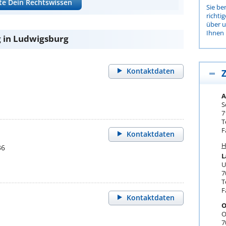
te Dein Rechtswissen
Sie be
richti
über 
Ihnen 
 in Ludwigsburg
Kontaktdaten
Z
A
S
7
T
F
Kontaktdaten
H
36
L
U
7
T
F
Kontaktdaten
O
O
7