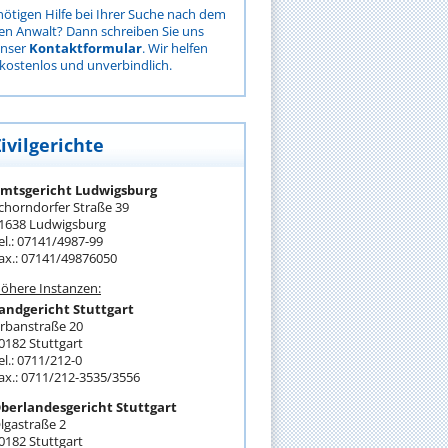
nötigen Hilfe bei Ihrer Suche nach dem
gen Anwalt? Dann schreiben Sie uns
unser
Kontaktformular
. Wir helfen
kostenlos und unverbindlich.
ivilgerichte
mtsgericht Ludwigsburg
chorndorfer Straße 39
1638 Ludwigsburg
el.: 07141/4987-99
ax.: 07141/49876050
öhere Instanzen:
andgericht Stuttgart
rbanstraße 20
0182 Stuttgart
el.: 0711/212-0
ax.: 0711/212-3535/3556
berlandesgericht Stuttgart
lgastraße 2
0182 Stuttgart