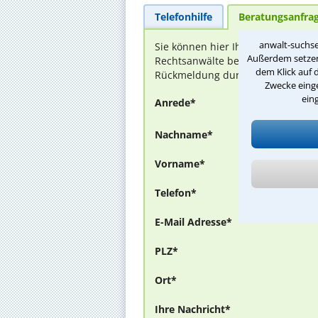
Telefonhilfe
Beratungsanfra
anwalt-suchse
Sie können hier Ihren Fall schilde
Außerdem setzen 
Rechtsanwälte bei Ihnen melden, 
dem Klick auf 
Rückmeldung durch einen Anwalt is
Zwecke einge
ein
Anrede*
Nachname*
Vorname*
Telefon*
E-Mail Adresse*
PLZ*
Ort*
Ihre Nachricht*