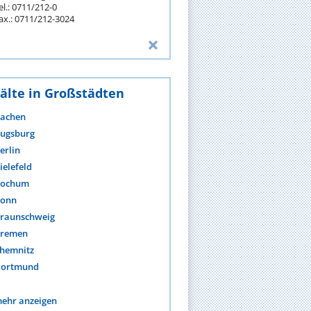
el.: 0711/212-0
ax.: 0711/212-3024
älte in Großstädten
achen
ugsburg
erlin
ielefeld
ochum
onn
raunschweig
remen
hemnitz
ortmund
ehr anzeigen