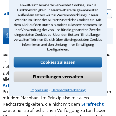
anwalt-suchservice.de verwendet Cookies, um die
Funktionsfähigkeit unserer Website zu gewährleisten.
alle Beratungsangebote
Außerdem setzen wir zur Weiterentwicklung unserer
Website im Sinne der Nutzer zusätzliche Cookies ein. Mit
dem Klick auf den Button "Cookies zulassen" stimmen Sie
der Verwendung der von uns für die genannten Zwecke
Infos zur Suche nach einem Anwalt für
eingesetzten Cookies zu. Über den Button "Einstellungen
Zivilrecht in Magdeburg
verwalten" können Sie sich über die eingesetzten Cookies
informieren und den Umfang Ihrer Einwilligung
konfigurieren.
Sieht man sich in einer Angelegenheit im Unrecht und
ist keine Straftat im Spiel, hat man die Möglichkeit,
Cookies zulassen
zivilrechtlich dagegen vorzugehen. Typische
zivilrechtliche Klagen handeln vom Sinn und Unsinn
Einstellungen verwalten
aller Arten von Verträgen (
Kaufvertrag
,
Arbeitsvertrag
,
Mietvertrag
. ..) oder von
AGB
,
⁃
Impressum
Datenschutzerklärung
Probleme mit einer Reise oder Auseinandersetzungen
mit dem Nachbar - Im Prinzip also mit allen
Rechtsstreitigkeiten, die nicht mit dem
Strafrecht
bzw. einer strafrechtlichen Verfolgung zu tun haben.