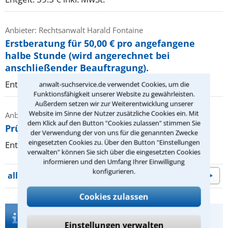
Anbieter: Rechtsanwalt Harald Fontaine
Erstberatung für 50,00 € pro angefangene
halbe Stunde (wird angerechnet bei
anschließender Beauftragung).
Entgelt: 50.0 € inkl. MwSt.
anwalt-suchservice.de verwendet Cookies, um die
Funktionsfähigkeit unserer Website zu gewährleisten.
Außerdem setzen wir zur Weiterentwicklung unserer
Website im Sinne der Nutzer zusätzliche Cookies ein. Mit
Anbieter: Rechtsanwältin Cornelia Ziervogel
dem Klick auf den Button "Cookies zulassen" stimmen Sie
Prüfung Ihrer Ansprüche bei Reisemängeln
der Verwendung der von uns für die genannten Zwecke
eingesetzten Cookies zu. Über den Button "Einstellungen
Entgelt: 119.0 € inkl. MwSt.
verwalten" können Sie sich über die eingesetzten Cookies
informieren und den Umfang Ihrer Einwilligung
konfigurieren.
alle Beratungsangebote
Cookies zulassen
Infos zur Suche nach einem Anwalt für
Zivilrecht in Würzburg
Einstellungen verwalten