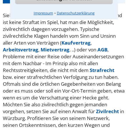
⁃
Impressum
Datenschutzerklärung
Sieht man sich in einer Angelegenheit im Unrecht und
ist keine Straftat im Spiel, hat man die Möglichkeit,
zivilrechtlich dagegen vorzugehen. Typische
zivilrechtliche Klagen handeln vom Sinn und Unsinn
aller Arten von Verträgen (
Kaufvertrag
,
Arbeitsvertrag
,
Mietvertrag
. ..) oder von
AGB
,
Probleme mit einer Reise oder Auseinandersetzungen
mit dem Nachbar - Im Prinzip also mit allen
Rechtsstreitigkeiten, die nicht mit dem
Strafrecht
bzw. einer strafrechtlichen Verfolgung zu tun haben.
Oftmals sind die örtlichen Gegebenheiten von Belang
oder es muss oder soll ein Vor-Ort-Termin geben, etwa
wenn es um die Verschattung einer Hecke geht.
Möchten Sie also zivilrechtlich gegen jemanden
vorgehen, setzen Sie auf einen Anwalt für
Zivilrecht
in
Würzburg. Profitieren Sie von seinem Netzwerk,
seinen Ortskenntnissen, den kurzen Wegen und