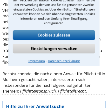
dem Klick auf den Button "Cookies zulassen" stimmen Sie
Pflichtteilberechtigte regelmäßig nur bei einer
der Verwendung der von uns für die genannten Zwecke
eingesetzten Cookies zu. Über den Button "Einstellungen
verurteilten Straftat enterbt werden.
Viele Erben
verwalten" können Sie sich über die eingesetzten Cookies
möchten wissen, wie hoch ihr Pflichtteil sein wird. In
informieren und den Umfang Ihrer Einwilligung
beiden Fällen kann ein Anwalt für
Erbrecht
konfigurieren.
weiterhelfen. Übrigens wird kein Pflichtteil vererbt,
wenn kein Vermögen mehr vorhanden ist. Dann
Cookies zulassen
besteht das Erbe aus weiter nichts als
Schulden
. Um
diese nicht übernehmen zu müssen, sollten Sie sich
Einstellungen verwalten
frühzeitig darüber informieren, das Erbe ablehnen zu
können. Anwälte für Erbrecht in Müllheim gleich hier
⁃
Impressum
Datenschutzerklärung
finden.
Rechtsuchende, die nach einem Anwalt für Pflichtteil in
Müllheim gesucht haben, interessierten sich
insbesondere für die nachfolgend aufgeführten
Themen:
Pflichtteilsanspruch, Pflichtteilsrecht
.
Hilfe zu Ihrer Anwaltsuche