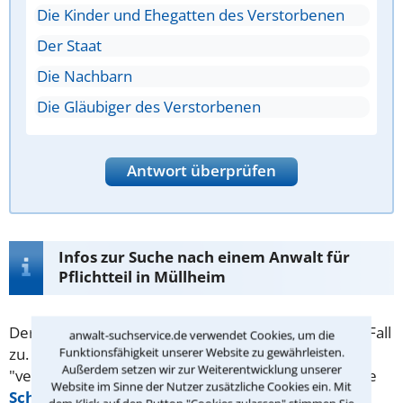
Die Kinder und Ehegatten des Verstorbenen
Der Staat
Die Nachbarn
Die Gläubiger des Verstorbenen
Antwort überprüfen
Infos zur Suche nach einem Anwalt für
Pflichtteil in Müllheim
Der
Pflichtteil
steht rechtmäßigen Erben in jedem Fall
anwalt-suchservice.de verwendet Cookies, um die
Funktionsfähigkeit unserer Website zu gewährleisten.
zu. Vererber möchten diesen manchmal dennoch
Außerdem setzen wir zur Weiterentwicklung unserer
"verschmälern". Das kann etwa durch eine vorzeitige
Website im Sinne der Nutzer zusätzliche Cookies ein. Mit
Schenkung
erreicht werden. Ansonsten können