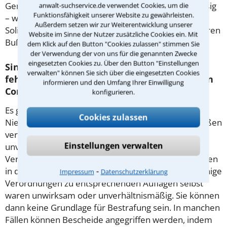
Gemeinden. Einige Gerichte halten dies für unzulässig
anwalt-suchservice.de verwendet Cookies, um die
Funktionsfähigkeit unserer Website zu gewährleisten.
– wie das OLG Frankfurt/M. Ein erfahrener Anwalt in
Außerdem setzen wir zur Weiterentwicklung unserer
Solingen kann Ihnen helfen, Fehler zu finden und Ihren
Website im Sinne der Nutzer zusätzliche Cookies ein. Mit
Bußgeldbescheid anzufechten.
dem Klick auf den Button "Cookies zulassen" stimmen Sie
der Verwendung der von uns für die genannten Zwecke
eingesetzten Cookies zu. Über den Button "Einstellungen
Sind auch andere Bußgeldbescheide
verwalten" können Sie sich über die eingesetzten Cookies
fehlerhaft, zum Beispiel bei Verstößen gegen
informieren und den Umfang Ihrer Einwilligung
Corona-Regeln?
konfigurieren.
Es gilt der Grundsatz: Keine Strafe ohne Gesetz. In
Cookies zulassen
Niedersachsen konnten zeitweise keine Corona-Bußen
verhängt werden, weil in der Verordnung ein Satz
Einstellungen verwalten
unvollständig war. In Thüringen sah der
Verfassungsgerichtshof die Regelung über Geldbußen
⁃
in der Corona-Verordnung als zu unbestimmt an. Einige
Impressum
Datenschutzerklärung
Verordnungen zu entsprechenden Auflagen selbst
waren unwirksam oder unverhältnismäßig. Sie können
dann keine Grundlage für Bestrafung sein. In manchen
Fällen können Bescheide angegriffen werden, indem