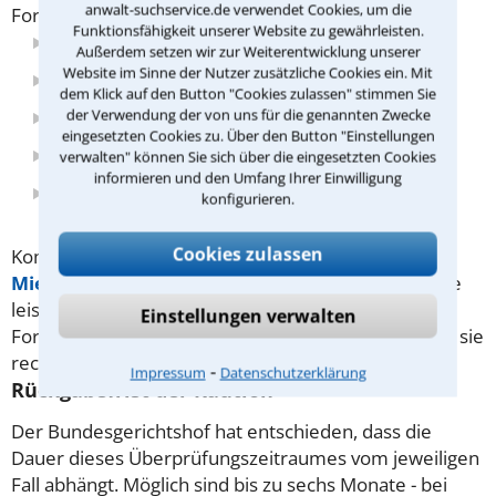
anwalt-suchservice.de verwendet Cookies, um die
Forderungen können sich ergeben aus:
Funktionsfähigkeit unserer Website zu gewährleisten.
Mietrückständen,
Außerdem setzen wir zur Weiterentwicklung unserer
Website im Sinne der Nutzer zusätzliche Cookies ein. Mit
offenen Nebenkosten,
dem Klick auf den Button "Cookies zulassen" stimmen Sie
der Verwendung der von uns für die genannten Zwecke
Schäden an der Wohnung,
eingesetzten Cookies zu. Über den Button "Einstellungen
unterlassenen Schönheitsreparaturen,
verwalten" können Sie sich über die eingesetzten Cookies
informieren und den Umfang Ihrer Einwilligung
Unzugsschäden.
konfigurieren.
Cookies zulassen
Kommt es zum Streit, kann Ihnen ein auf das
Mietrecht
spezialisierter Rechtsanwalt gute Dienste
leisten - denn alle vom Vermieter vorgebrachten
Einstellungen verwalten
Forderungen müssen daraufhin geprüft werden, ob sie
rechtmäßig sind.
⁃
Impressum
Datenschutzerklärung
Rückgabefrist der Kaution
Der Bundesgerichtshof hat entschieden, dass die
Dauer dieses Überprüfungszeitraumes vom jeweiligen
Fall abhängt. Möglich sind bis zu sechs Monate - bei