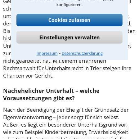
Gehen Ehepartner getrennte Wege, hat der finanziell
konfigurieren.
schlechter gestellte Anspruch auf Unterhalt. Zu
unterscheiden ist dies vom nachehelichen Unterhalt,
Cookies zulassen
der erst nach dem formellen Ende der Ehe fällig wird.
Bis dahin richtet sich die Höhe des Unterhalts nach den
Einstellungen verwalten
bisherigen Lebensverhältnissen. Der
Unterhaltsberechtigte ist während dieser Phase nicht
⁃
zum Arbeiten verpflichtet, wenn er oder sie vorher
Impressum
Datenschutzerklärung
nicht gearbeitet hat. Mit einem erfahrenen
Rechtsanwalt für Unterhaltsrecht in Trier steigen Ihre
Chancen vor Gericht.
Nachehelicher Unterhalt – welche
Voraussetzungen gibt es?
Nach der Beendigung der Ehe gilt der Grundsatz der
Eigenverantwortung – jeder sorgt für sich selbst.
Außer, es liegt ein besonderer Unterhaltsgrund vor,
wie zum Beispiel Kinderbetreuung, Erwerbslosigkeit