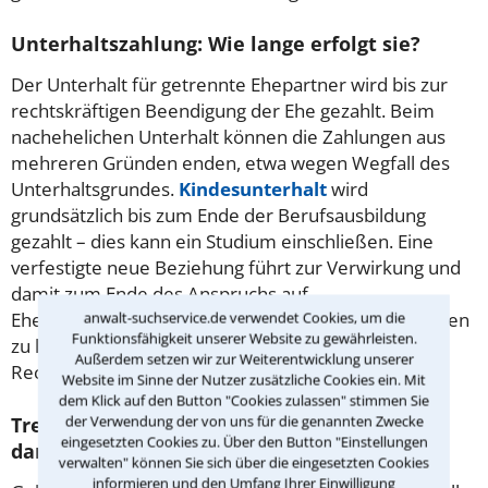
Unterhaltszahlung: Wie lange erfolgt sie?
Der Unterhalt für getrennte Ehepartner wird bis zur
rechtskräftigen Beendigung der Ehe gezahlt. Beim
nachehelichen Unterhalt können die Zahlungen aus
mehreren Gründen enden, etwa wegen Wegfall des
Unterhaltsgrundes.
Kindesunterhalt
wird
grundsätzlich bis zum Ende der Berufsausbildung
gezahlt – dies kann ein Studium einschließen. Eine
verfestigte neue Beziehung führt zur Verwirkung und
damit zum Ende des Anspruchs auf
anwalt-suchservice.de verwendet Cookies, um die
Ehegattenunterhalt. Wie lange in Ihrem Fall Zahlungen
Funktionsfähigkeit unserer Website zu gewährleisten.
zu leisten sind, können Sie von einem versierten
Außerdem setzen wir zur Weiterentwicklung unserer
Rechtsanwalt für Unterhaltsrecht in Trier erfahren.
Website im Sinne der Nutzer zusätzliche Cookies ein. Mit
dem Klick auf den Button "Cookies zulassen" stimmen Sie
der Verwendung der von uns für die genannten Zwecke
Trennungsunterhalt – was versteht man
eingesetzten Cookies zu. Über den Button "Einstellungen
darunter?
verwalten" können Sie sich über die eingesetzten Cookies
informieren und den Umfang Ihrer Einwilligung