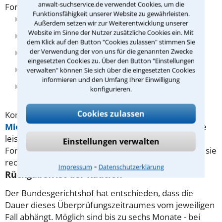
anwalt-suchservice.de verwendet Cookies, um die
Forderungen können sich ergeben aus:
Funktionsfähigkeit unserer Website zu gewährleisten.
Mietrückständen,
Außerdem setzen wir zur Weiterentwicklung unserer
Website im Sinne der Nutzer zusätzliche Cookies ein. Mit
offenen Nebenkosten,
dem Klick auf den Button "Cookies zulassen" stimmen Sie
der Verwendung der von uns für die genannten Zwecke
Schäden an der Wohnung,
eingesetzten Cookies zu. Über den Button "Einstellungen
unterlassenen Schönheitsreparaturen,
verwalten" können Sie sich über die eingesetzten Cookies
informieren und den Umfang Ihrer Einwilligung
Unzugsschäden.
konfigurieren.
Cookies zulassen
Kommt es zum Streit, kann Ihnen ein auf das
Mietrecht
spezialisierter Rechtsanwalt gute Dienste
leisten - denn alle vom Vermieter vorgebrachten
Einstellungen verwalten
Forderungen müssen daraufhin geprüft werden, ob sie
rechtmäßig sind.
⁃
Impressum
Datenschutzerklärung
Rückgabefrist der Kaution
Der Bundesgerichtshof hat entschieden, dass die
Dauer dieses Überprüfungszeitraumes vom jeweiligen
Fall abhängt. Möglich sind bis zu sechs Monate - bei