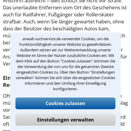
Anschrift ausreicht – dies schützt Sie nicht vor Strafe.
Das unerlaubte Entfernen vom Ort des Geschehens ist
auch für Radfahrer, Fußgänger oder Rollerskater
strafbar. Auch, wenn Sie länger gewartet haben, ohne
dass der Besitzer des beschädigten Autos kam,
müssen Sie unverzüglich die Polizei informieren. Auch
anwalt-suchservice.de verwendet Cookies, um die
bei Lackkratzern oder Parkremplern sind Sie dazu
Funktionsfähigkeit unserer Website zu gewährleisten.
verpflichtet, Angaben zu machen. Kommt es zu einer
Außerdem setzen wir zur Weiterentwicklung unserer
Website im Sinne der Nutzer zusätzliche Cookies ein. Mit
Anzeige, sollten Sie einen erfahrenen Rechtsanwalt für
dem Klick auf den Button "Cookies zulassen" stimmen Sie
Verkehrsrecht in Wetzlar hinzuziehen.
der Verwendung der von uns für die genannten Zwecke
eingesetzten Cookies zu. Über den Button "Einstellungen
Ein Unfall kann teuer werden und bringt oft
verwalten" können Sie sich über die eingesetzten Cookies
informieren und den Umfang Ihrer Einwilligung
Rechtsstreitigkeiten mit sich.
konfigurieren.
Oft siegt vor Gericht nicht eine Partei, sondern beide
müssen einen Teil des Schadens zahlen. Den Ausschlag
Cookies zulassen
vor Gericht gibt oft ein kostenintensives
Sachverständigen-Gutachten. Bei Auffahrunfällen wird
Einstellungen verwalten
oft angenommen, dass der hintere Autofahrer Schuld
war – dies ist aber nicht immer der Fall. War Alkohol