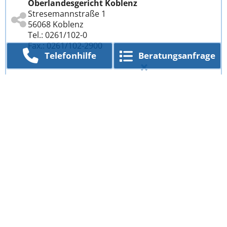
Oberlandesgericht Koblenz
Stresemannstraße 1
56068 Koblenz
Tel.: 0261/102-0
Fax.: 0261/102-2900
Telefon­hilfe
Beratungs­anfrage
Anwälte in Großstädten
Aachen
Augsburg
Berlin
Bielefeld
Bochum
Bonn