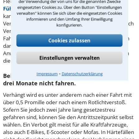
Flensburg geahndet und gefährden Ihren
der Verwendung der von uns für die genannten Zwecke
eingesetzten Cookies zu. Über den Button "Einstellungen
Führerschein
. Bevor man einen neuen beantragen
verwalten" können Sie sich über die eingesetzten Cookies
kann, muss man meist eine Sperrfrist abwarten.
informieren und den Umfang Ihrer Einwilligung
Verschiedene Regelungen sollen verhindern, dass sich
konfigurieren.
Verkehrssünder im EU-Ausland eine neue
Fahrberechtigung besorgen. Wenn man nicht fahren
Cookies zulassen
darf, ist oft auch der Job in Gefahr. Ein erfahrener
Anwalt für
Verkehrsrecht
in Worms kann Sie gegen
Einstellungen verwalten
die Vorwürfe der Behörde verteidigen.
⁃
Impressum
Datenschutzerklärung
Bei einem Fahrverbot dürfen Sie für ein bis
drei Monate nicht fahren.
Verhängt wird es unter anderem nach einer Fahrt mit
über 0,5 Promille oder nach einem Rotlichtverstoß.
Sofern Sie jedoch zwei Jahre lang gesetzestreu
gefahren sind, können Sie den Antrittszeitpunkt selbst
wählen. Ein Verbot gilt meist für alle Kraftfahrzeuge,
also auch E-Bikes, E-Scooter oder Mofas. In Härtefällen