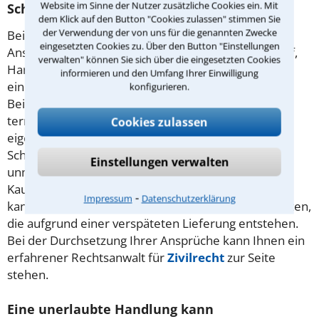
Website im Sinne der Nutzer zusätzliche Cookies ein. Mit
Schadensersatz verlangen?
dem Klick auf den Button "Cookies zulassen" stimmen Sie
der Verwendung der von uns für die genannten Zwecke
Bei allen Vertragstypen kann es zu derartigen
eingesetzten Cookies zu. Über den Button "Einstellungen
Ansprüchen kommen – zum Beispiel beim Autokauf,
verwalten" können Sie sich über die eingesetzten Cookies
Handwerkerauftrag oder
Mietvertrag
. Dazu muss
informieren und den Umfang Ihrer Einwilligung
eine Verletzung von Vertragspflichten vorliegen:
konfigurieren.
Beispiel: Ein
Vermieter
übergibt die Wohnung nicht
termingerecht, es fallen Hotelkosten an. Statt der
Cookies zulassen
eigentlichen vertraglichen Leistung kann ein
Schadensersatzanspruch bestehen, wenn diese
Einstellungen verwalten
unmöglich ist – etwa durch Zerstörung des
Kaufobjekts. Auch neben der vertraglichen Leistung
⁃
Impressum
Datenschutzerklärung
kann es Entschädigungsansprüche geben, etwa Kosten,
die aufgrund einer verspäteten Lieferung entstehen.
Bei der Durchsetzung Ihrer Ansprüche kann Ihnen ein
erfahrener Rechtsanwalt für
Zivilrecht
zur Seite
stehen.
Eine unerlaubte Handlung kann