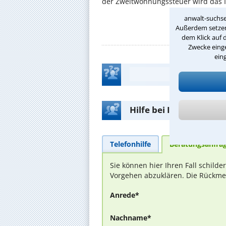
der Zweitwohnungssteuer wird das I
anwalt-suchse
Außerdem setzen 
dem Klick auf 
Zwecke einge
ein
Hilfe bei Ihrer Anwalt
Telefonhilfe
Beratungsanfra
Sie können hier Ihren Fall schild
Vorgehen abzuklären. Die Rückmel
Anrede*
Nachname*