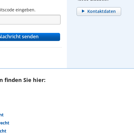
eitscode eingeben.
Kontaktdaten
 finden Sie hier:
ht
recht
cht