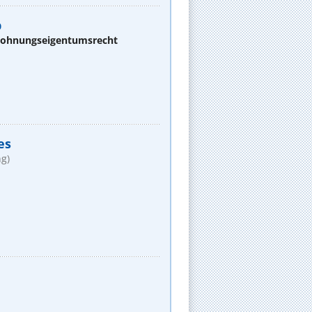
b
 Wohnungseigentumsrecht
es
g)