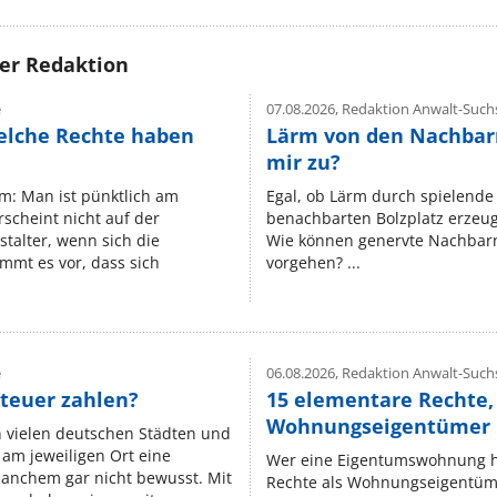
rer Redaktion
e
07.08.2026,
Redaktion Anwalt-Suchs
elche Rechte haben
Lärm von den Nachbar
mir zu?
um: Man ist pünktlich am
Egal, ob Lärm durch spielende 
rscheint nicht auf der
benachbarten Bolzplatz erzeugt 
stalter, wenn sich die
Wie können genervte Nachbarn
mmt es vor, dass sich
vorgehen? ...
e
06.08.2026,
Redaktion Anwalt-Suchs
teuer zahlen?
15 elementare Rechte, 
Wohnungseigentümer k
n vielen deutschen Städten und
am jeweiligen Ort eine
Wer eine Eigentumswohnung hat
manchem gar nicht bewusst. Mit
Rechte als Wohnungseigentüm