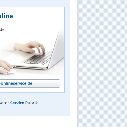
line
nde
onlineservice.de
serer
Service
Rubrik.