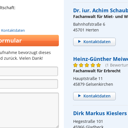
tschaft:
Dr. iur. Achim Schau
Fachanwalt für Miet- und
Bahnhofstraße 6
45701 Herten
n Kontaktdaten
ormular
Kontaktdaten
aufnahme bevorzugt dieses
d zurück. Vielen Dank!
Heinz-Günther Meiw
(1 Bewertun
Fachanwalt für Erbrecht
Hauptstraße 11
45879 Gelsenkirchen
Kontaktdaten
Dirk Markus Kieslers
Hegestraße 101
45966 Gladbeck