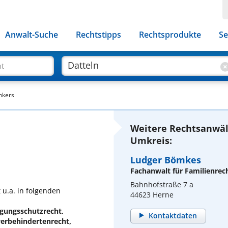
Anwalt-Suche
Rechtstipps
Rechtsprodukte
Se
ht
nkers
Weitere Rechtsanwäl
Umkreis:
Ludger Bömkes
Fachanwalt für Familienrec
Bahnhofstraße 7 a
 u.a. in folgenden
44623 Herne
igungsschutzrecht,
Kontaktdaten
erbehindertenrecht,