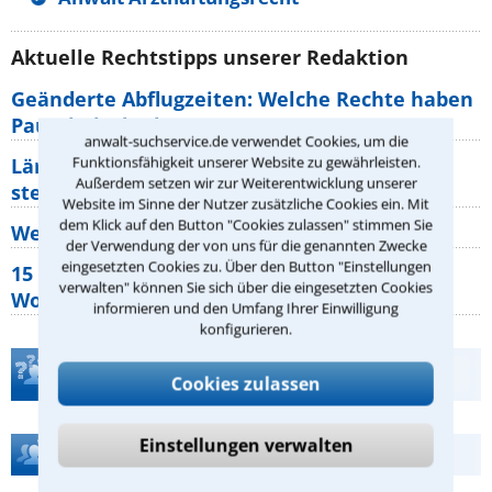
Aktuelle Rechtstipps unserer Redaktion
Geänderte Abflugzeiten: Welche Rechte haben
Pauschalurlauber?
anwalt-suchservice.de verwendet Cookies, um die
Funktionsfähigkeit unserer Website zu gewährleisten.
Lärm von den Nachbarn: Welche Rechte
Außerdem setzen wir zur Weiterentwicklung unserer
stehen mir zu?
Website im Sinne der Nutzer zusätzliche Cookies ein. Mit
dem Klick auf den Button "Cookies zulassen" stimmen Sie
Wer muss Zweitwohnungssteuer zahlen?
der Verwendung der von uns für die genannten Zwecke
eingesetzten Cookies zu. Über den Button "Einstellungen
15 elementare Rechte, die jeder
verwalten" können Sie sich über die eingesetzten Cookies
Wohnungseigentümer kennen sollte
informieren und den Umfang Ihrer Einwilligung
konfigurieren.
Teste Dein Rechtswissen
Cookies zulassen
Einstellungen verwalten
Hilfe bei Ihrer Anwaltsuche?