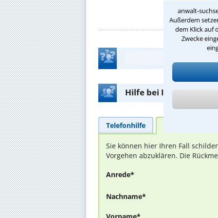
anwalt-suchse
Außerdem setzen 
dem Klick auf 
Zwecke einge
ein
Hilfe bei Ihrer Anwalt
Telefonhilfe
Beratungsanfra
Sie können hier Ihren Fall schild
Vorgehen abzuklären. Die Rückmel
Anrede*
Nachname*
Vorname*