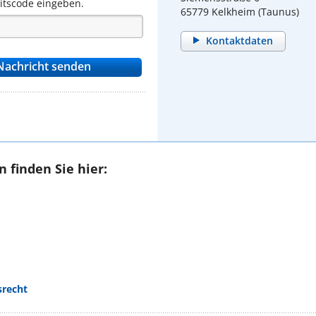
eitscode eingeben.
65779 Kelkheim (Taunus)
Kontaktdaten
 finden Sie hier:
srecht