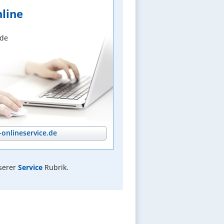
line
nde
onlineservice.de
serer
Service
Rubrik.