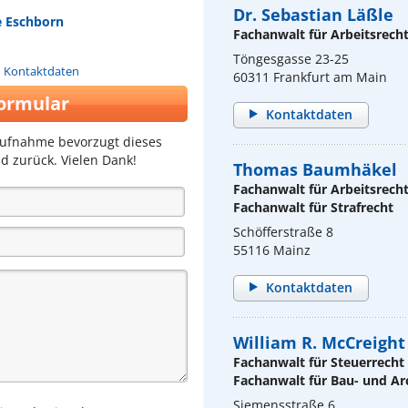
Dr. Sebastian Läßle
e Eschborn
Fachanwalt für Arbeitsrech
Töngesgasse 23-25
n Kontaktdaten
60311 Frankfurt am Main
ormular
Kontaktdaten
aufnahme bevorzugt dieses
d zurück. Vielen Dank!
Thomas Baumhäkel
Fachanwalt für Arbeitsrech
Fachanwalt für Strafrecht
Schöfferstraße 8
55116 Mainz
Kontaktdaten
William R. McCreight
Fachanwalt für Steuerrecht
Fachanwalt für Bau- und Ar
Siemensstraße 6