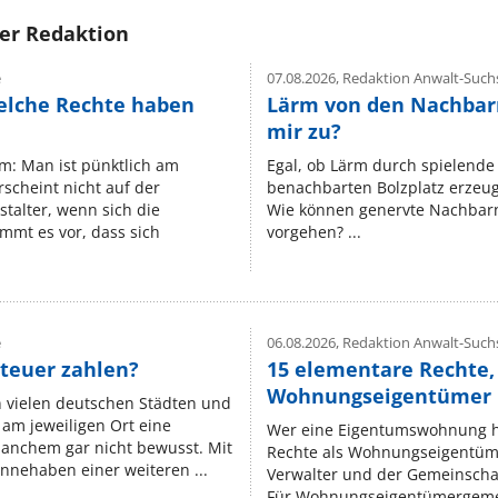
rer Redaktion
e
07.08.2026,
Redaktion Anwalt-Suchs
elche Rechte haben
Lärm von den Nachbar
mir zu?
um: Man ist pünktlich am
Egal, ob Lärm durch spielende 
rscheint nicht auf der
benachbarten Bolzplatz erzeugt 
stalter, wenn sich die
Wie können genervte Nachbarn
mmt es vor, dass sich
vorgehen? ...
e
06.08.2026,
Redaktion Anwalt-Suchs
teuer zahlen?
15 elementare Rechte, 
Wohnungseigentümer k
n vielen deutschen Städten und
am jeweiligen Ort eine
Wer eine Eigentumswohnung hat
manchem gar nicht bewusst. Mit
Rechte als Wohnungseigentüm
nnehaben einer weiteren ...
Verwalter und der Gemeinschaf
Für Wohnungseigentümergemei