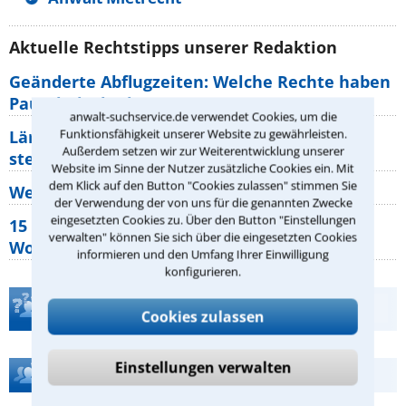
Aktuelle Rechtstipps unserer Redaktion
Geänderte Abflugzeiten: Welche Rechte haben
Pauschalurlauber?
anwalt-suchservice.de verwendet Cookies, um die
Funktionsfähigkeit unserer Website zu gewährleisten.
Lärm von den Nachbarn: Welche Rechte
Außerdem setzen wir zur Weiterentwicklung unserer
stehen mir zu?
Website im Sinne der Nutzer zusätzliche Cookies ein. Mit
dem Klick auf den Button "Cookies zulassen" stimmen Sie
Wer muss Zweitwohnungssteuer zahlen?
der Verwendung der von uns für die genannten Zwecke
eingesetzten Cookies zu. Über den Button "Einstellungen
15 elementare Rechte, die jeder
verwalten" können Sie sich über die eingesetzten Cookies
Wohnungseigentümer kennen sollte
informieren und den Umfang Ihrer Einwilligung
konfigurieren.
Teste Dein Rechtswissen
Cookies zulassen
Einstellungen verwalten
Hilfe bei Ihrer Anwaltsuche?