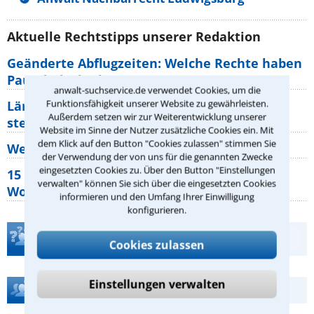
Aktuelle Rechtstipps unserer Redaktion
Geänderte Abflugzeiten: Welche Rechte haben
Pauschalurlauber?
anwalt-suchservice.de verwendet Cookies, um die
Funktionsfähigkeit unserer Website zu gewährleisten.
Lärm von den Nachbarn: Welche Rechte
Außerdem setzen wir zur Weiterentwicklung unserer
stehen mir zu?
Website im Sinne der Nutzer zusätzliche Cookies ein. Mit
dem Klick auf den Button "Cookies zulassen" stimmen Sie
Wer muss Zweitwohnungssteuer zahlen?
der Verwendung der von uns für die genannten Zwecke
eingesetzten Cookies zu. Über den Button "Einstellungen
15 elementare Rechte, die jeder
verwalten" können Sie sich über die eingesetzten Cookies
Wohnungseigentümer kennen sollte
informieren und den Umfang Ihrer Einwilligung
konfigurieren.
Teste Dein Rechtswissen
Cookies zulassen
Einstellungen verwalten
Hilfe bei Ihrer Anwaltsuche?