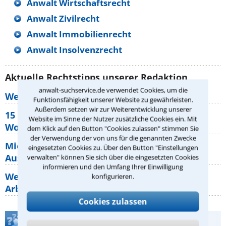
Anwalt Wirtschaftsrecht
Anwalt Zivilrecht
Anwalt Immobilienrecht
Anwalt Insolvenzrecht
Aktuelle Rechtstipps unserer Redaktion
anwalt-suchservice.de verwendet Cookies, um die
Wer muss Zweitwohnungssteuer zahlen?
Funktionsfähigkeit unserer Website zu gewährleisten.
Außerdem setzen wir zur Weiterentwicklung unserer
15 elementare Rechte, die jeder
Website im Sinne der Nutzer zusätzliche Cookies ein. Mit
Wohnungseigentümer kennen sollte
dem Klick auf den Button "Cookies zulassen" stimmen Sie
der Verwendung der von uns für die genannten Zwecke
Mietpreisbremse 2026: Alle Regeln,
eingesetzten Cookies zu. Über den Button "Einstellungen
Ausnahmen und Rechte für Mieter
verwalten" können Sie sich über die eingesetzten Cookies
informieren und den Umfang Ihrer Einwilligung
Welche Regeln für Teilnahme, Urlaub,
konfigurieren.
Arbeitszeit gelten beim
Cookies zulassen
Teste Dein Rechtswissen