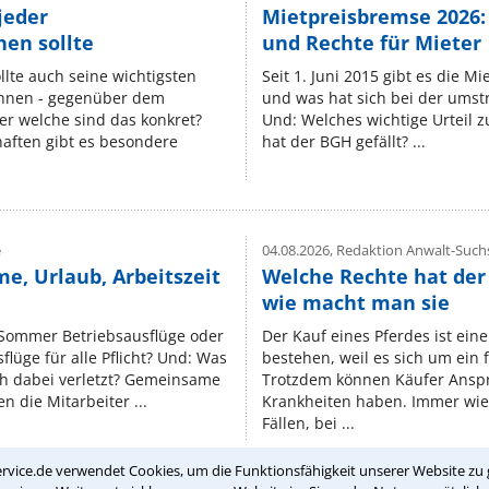
jeder
Mietpreisbremse 2026:
en sollte
und Rechte für Mieter
lte auch seine wichtigsten
Seit 1. Juni 2015 gibt es die M
nnen - gegenüber dem
und was hat sich bei der umst
er welche sind das konkret?
Und: Welches wichtige Urteil 
ften gibt es besondere
hat der BGH gefällt? ...
e
04.08.2026,
Redaktion Anwalt-Suchs
e, Urlaub, Arbeitszeit
Welche Rechte hat der
wie macht man sie
 Sommer Betriebsausflüge oder
Der Kauf eines Pferdes ist ein
lüge für alle Pflicht? Und: Was
bestehen, weil es sich um ein
ch dabei verletzt? Gemeinsame
Trotzdem können Käufer Ansp
n die Mitarbeiter ...
Krankheiten haben. Immer wied
Fällen, bei ...
rvice.de verwendet Cookies, um die Funktionsfähigkeit unserer Website zu 