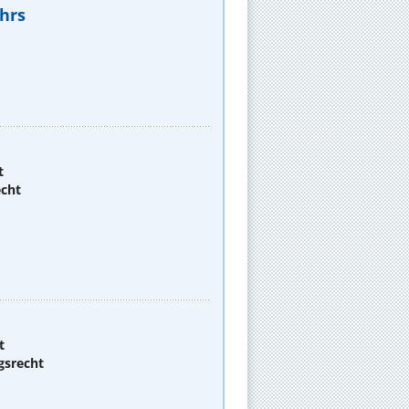
hrs
t
echt
t
gsrecht