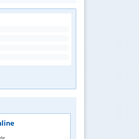
line
nde