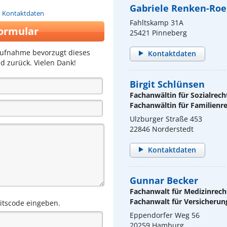
Gabriele Renken-Roe
n Kontaktdaten
Fahltskamp 31A
ormular
25421 Pinneberg
aufnahme bevorzugt dieses
Kontaktdaten
d zurück. Vielen Dank!
Birgit Schlünsen
Fachanwältin für Sozialrech
Fachanwältin für Familienr
Ulzburger Straße 453
22846 Norderstedt
Kontaktdaten
Gunnar Becker
Fachanwalt für Medizinrech
Fachanwalt für Versicherun
eitscode eingeben.
Eppendorfer Weg 56
20259 Hamburg