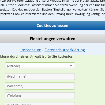
wir zur Weiterentwicklung unserer Website im Sinne der Nutzer zusätzliche
den Button "Cookies zulassen" stimmen Sie der Verwendung der von uns fü
Teste Dein Rechtswissen
setzten Cookies zu. Über den Button "Einstellungen verwalten" können Sie 
gesetzten Cookies informieren und den Umfang Ihrer Einwilligung konfigurie
Cookies zulassen
suche?
Einstellungen verwalten
ge
Impressum
Datenschutzerklärung
⁃
ern. Anschließend werden sich spezialisierte Rechtsanwälte bei Ih
dung durch einen Anwalt ist für Sie kostenlos.
(Anrede)