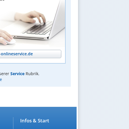
onlineservice.de
serer
Service
Rubrik.
e
Infos & Start