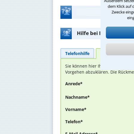
Außerdem setzen 
dem Klick auf 
Zwecke einge
ein
Hilfe bei Ihrer Anwalt
Telefonhilfe
Beratungsanfra
Sie können hier Ihren Fall schild
Vorgehen abzuklären. Die Rückmel
Anrede*
Nachname*
Vorname*
Telefon*
E-Mail Adresse*