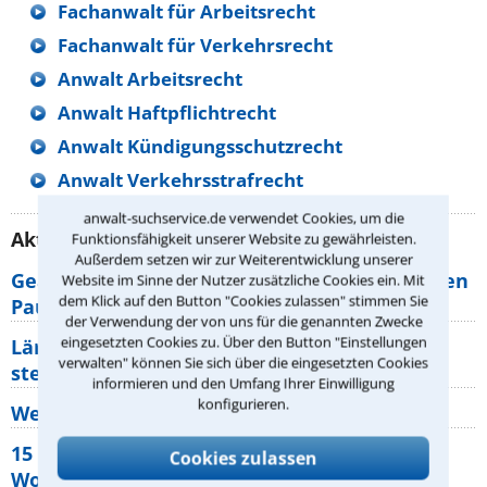
Fachanwalt für Arbeitsrecht
Fachanwalt für Verkehrsrecht
Anwalt Arbeitsrecht
Anwalt Haftpflichtrecht
Anwalt Kündigungsschutzrecht
Anwalt Verkehrsstrafrecht
anwalt-suchservice.de verwendet Cookies, um die
Aktuelle Rechtstipps unserer Redaktion
Funktionsfähigkeit unserer Website zu gewährleisten.
Außerdem setzen wir zur Weiterentwicklung unserer
Geänderte Abflugzeiten: Welche Rechte haben
Website im Sinne der Nutzer zusätzliche Cookies ein. Mit
dem Klick auf den Button "Cookies zulassen" stimmen Sie
Pauschalurlauber?
der Verwendung der von uns für die genannten Zwecke
eingesetzten Cookies zu. Über den Button "Einstellungen
Lärm von den Nachbarn: Welche Rechte
verwalten" können Sie sich über die eingesetzten Cookies
stehen mir zu?
informieren und den Umfang Ihrer Einwilligung
konfigurieren.
Wer muss Zweitwohnungssteuer zahlen?
15 elementare Rechte, die jeder
Cookies zulassen
Wohnungseigentümer kennen sollte