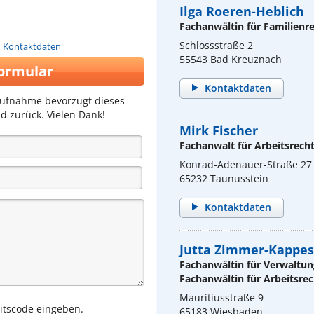
Ilga Roeren-Heblich
Fachanwältin für Familienr
Schlossstraße 2
n Kontaktdaten
55543 Bad Kreuznach
ormular
Kontaktdaten
aufnahme bevorzugt dieses
d zurück. Vielen Dank!
Mirk Fischer
Fachanwalt für Arbeitsrech
Konrad-Adenauer-Straße 27
65232 Taunusstein
Kontaktdaten
Jutta Zimmer-Kappes
Fachanwältin für Verwaltun
Fachanwältin für Arbeitsrec
Mauritiusstraße 9
eitscode eingeben.
65183 Wiesbaden