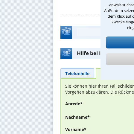
anwalt-suchse
Außerdem setzen 
dem Klick auf 
Zwecke einge
ein
Hilfe bei Ihrer Anwalt
Telefonhilfe
Beratungsanfra
Sie können hier Ihren Fall schild
Vorgehen abzuklären. Die Rückmel
Anrede*
Nachname*
Vorname*