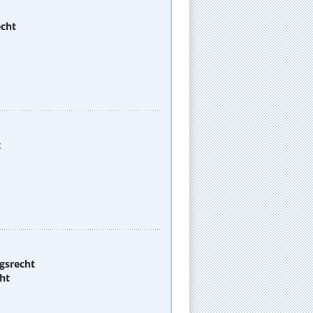
echt
t
gsrecht
ht