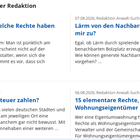
rer Redaktion
e
07.08.2026,
Redaktion Anwalt-Suchs
elche Rechte haben
Lärm von den Nachbar
mir zu?
um: Man ist pünktlich am
Egal, ob Lärm durch spielende 
rscheint nicht auf der
benachbarten Bolzplatz erzeugt 
stalter, wenn sich die
Wie können genervte Nachbarn
mmt es vor, dass sich
vorgehen? ...
e
06.08.2026,
Redaktion Anwalt-Suchs
teuer zahlen?
15 elementare Rechte, 
Wohnungseigentümer k
n vielen deutschen Städten und
am jeweiligen Ort eine
Wer eine Eigentumswohnung hat
manchem gar nicht bewusst. Mit
Rechte als Wohnungseigentüm
nnehaben einer weiteren ...
Verwalter und der Gemeinschaf
Für Wohnungseigentümergemei