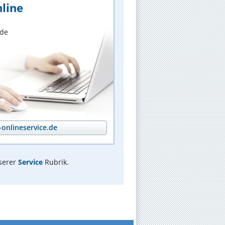
line
nde
onlineservice.de
serer
Service
Rubrik.