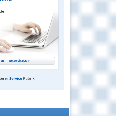
nde
onlineservice.de
serer
Service
Rubrik.