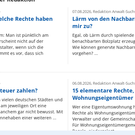
e
07.08.2026,
Redaktion Anwalt-Suchs
elche Rechte haben
Lärm von den Nachbar
mir zu?
um: Man ist pünktlich am
Egal, ob Lärm durch spielende 
rscheint nicht auf der
benachbarten Bolzplatz erzeugt 
stalter, wenn sich die
Wie können genervte Nachbarn
mmt es vor, dass sich
vorgehen? ...
e
06.08.2026,
Redaktion Anwalt-Suchs
teuer zahlen?
15 elementare Rechte, 
Wohnungseigentümer k
n vielen deutschen Städten und
am jeweiligen Ort eine
Wer eine Eigentumswohnung hat
manchem gar nicht bewusst. Mit
Rechte als Wohnungseigentüm
nnehaben einer weiteren ...
Verwalter und der Gemeinschaf
Für Wohnungseigentümergemei
Regeln, niedergelegt ...