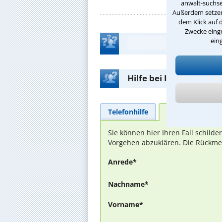
anwalt-suchse
Außerdem setzen 
dem Klick auf 
Zwecke einge
ein
Hilfe bei Ihrer Anwalt
Telefonhilfe
Beratungsanfra
Sie können hier Ihren Fall schild
Vorgehen abzuklären. Die Rückmel
Anrede*
Nachname*
Vorname*