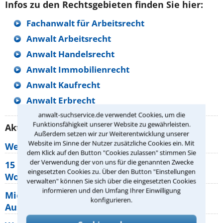
Infos zu den Rechtsgebieten finden Sie hier:
Fachanwalt für Arbeitsrecht
Anwalt Arbeitsrecht
Anwalt Handelsrecht
Anwalt Immobilienrecht
Anwalt Kaufrecht
Anwalt Erbrecht
anwalt-suchservice.de verwendet Cookies, um die
Funktionsfähigkeit unserer Website zu gewährleisten.
Aktuelle Rechtstipps unserer Redaktion
Außerdem setzen wir zur Weiterentwicklung unserer
Website im Sinne der Nutzer zusätzliche Cookies ein. Mit
Wer muss Zweitwohnungssteuer zahlen?
dem Klick auf den Button "Cookies zulassen" stimmen Sie
der Verwendung der von uns für die genannten Zwecke
15 elementare Rechte, die jeder
eingesetzten Cookies zu. Über den Button "Einstellungen
Wohnungseigentümer kennen sollte
verwalten" können Sie sich über die eingesetzten Cookies
informieren und den Umfang Ihrer Einwilligung
Mietpreisbremse 2026: Alle Regeln,
konfigurieren.
Ausnahmen und Rechte für Mieter