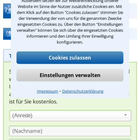
Außerdem setzen wir zur Weiterentwicklung unserer
Website im Sinne der Nutzer zusätzliche Cookies ein. Mit
Teste Dein Rechtswissen
dem Klick auf den Button "Cookies zulassen" stimmen Sie
der Verwendung der von uns für die genannten Zwecke
eingesetzten Cookies zu. Über den Button "Einstellungen
verwalten" können Sie sich über die eingesetzten Cookies
Hilfe bei Ihrer Anwaltsuche?
informieren und den Umfang Ihrer Einwilligung
konfigurieren.
Telefonhilfe
Beratungsanfrage
Cookies zulassen
Sie können hier Ihren Fall schildern. Anschließend
Einstellungen verwalten
werden sich spezialisierte Rechtsanwälte bei
Ihnen melden, um das weitere Vorgehen
⁃
Impressum
Datenschutzerklärung
abzuklären. Die Rückmeldung durch einen Anwalt
ist für Sie kostenlos.
(Anrede)