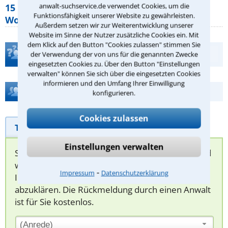
anwalt-suchservice.de verwendet Cookies, um die
15 elementare Rechte, die jeder
Funktionsfähigkeit unserer Website zu gewährleisten.
Wohnungseigentümer kennen sollte
Außerdem setzen wir zur Weiterentwicklung unserer
Website im Sinne der Nutzer zusätzliche Cookies ein. Mit
dem Klick auf den Button "Cookies zulassen" stimmen Sie
Teste Dein Rechtswissen
der Verwendung der von uns für die genannten Zwecke
eingesetzten Cookies zu. Über den Button "Einstellungen
verwalten" können Sie sich über die eingesetzten Cookies
informieren und den Umfang Ihrer Einwilligung
Hilfe bei Ihrer Anwaltsuche?
konfigurieren.
Cookies zulassen
Telefonhilfe
Beratungsanfrage
Einstellungen verwalten
Sie können hier Ihren Fall schildern. Anschließend
werden sich spezialisierte Rechtsanwälte bei
⁃
Impressum
Datenschutzerklärung
Ihnen melden, um das weitere Vorgehen
abzuklären. Die Rückmeldung durch einen Anwalt
ist für Sie kostenlos.
(Anrede)