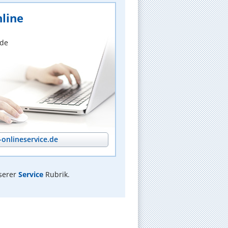
line
nde
onlineservice.de
serer
Service
Rubrik.