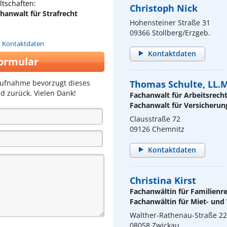
tschaften:
Christoph Nick
hanwalt für Strafrecht
Hohensteiner Straße 31
09366 Stollberg/Erzgeb.
n Kontaktdaten
Kontaktdaten
ormular
aufnahme bevorzugt dieses
Thomas Schulte, LL.M
d zurück. Vielen Dank!
Fachanwalt für Arbeitsrech
Fachanwalt für Versicherun
Clausstraße 72
09126 Chemnitz
Kontaktdaten
Christina Kirst
Fachanwältin für Familienr
Fachanwältin für Miet- un
Walther-Rathenau-Straße 22
08058 Zwickau