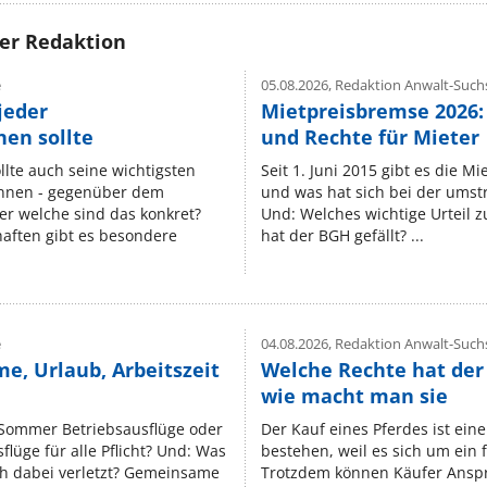
rer Redaktion
e
05.08.2026,
Redaktion Anwalt-Suchs
jeder
Mietpreisbremse 2026:
en sollte
und Rechte für Mieter
lte auch seine wichtigsten
Seit 1. Juni 2015 gibt es die M
nnen - gegenüber dem
und was hat sich bei der umst
er welche sind das konkret?
Und: Welches wichtige Urteil 
ften gibt es besondere
hat der BGH gefällt? ...
e
04.08.2026,
Redaktion Anwalt-Suchs
e, Urlaub, Arbeitszeit
Welche Rechte hat der
wie macht man sie
 Sommer Betriebsausflüge oder
Der Kauf eines Pferdes ist ein
lüge für alle Pflicht? Und: Was
bestehen, weil es sich um ein
ch dabei verletzt? Gemeinsame
Trotzdem können Käufer Ansp