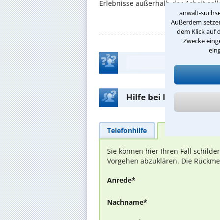
Erlebnisse außerhalb der Arbeit solle
anwalt-suchse
Außerdem setzen 
dem Klick auf 
Zwecke einge
ein
Hilfe bei Ihrer Anwalt
Telefonhilfe
Beratungsanfra
Sie können hier Ihren Fall schild
Vorgehen abzuklären. Die Rückmel
Anrede*
Nachname*