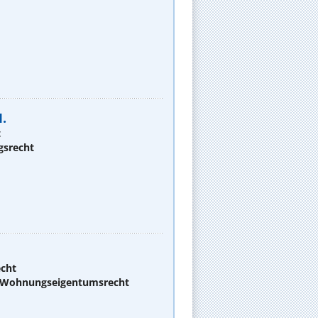
.
t
gsrecht
echt
d Wohnungseigentumsrecht