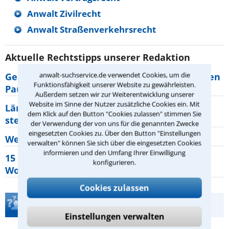
Anwalt Zivilrecht
Anwalt Straßenverkehrsrecht
Aktuelle Rechtstipps unserer Redaktion
anwalt-suchservice.de verwendet Cookies, um die
Geänderte Abflugzeiten: Welche Rechte haben
Funktionsfähigkeit unserer Website zu gewährleisten.
Pauschalurlauber?
Außerdem setzen wir zur Weiterentwicklung unserer
Website im Sinne der Nutzer zusätzliche Cookies ein. Mit
Lärm von den Nachbarn: Welche Rechte
dem Klick auf den Button "Cookies zulassen" stimmen Sie
stehen mir zu?
der Verwendung der von uns für die genannten Zwecke
eingesetzten Cookies zu. Über den Button "Einstellungen
Wer muss Zweitwohnungssteuer zahlen?
verwalten" können Sie sich über die eingesetzten Cookies
informieren und den Umfang Ihrer Einwilligung
15 elementare Rechte, die jeder
konfigurieren.
Wohnungseigentümer kennen sollte
Cookies zulassen
Teste Dein Rechtswissen
Einstellungen verwalten