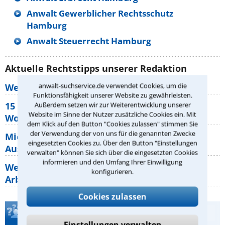
Anwalt Gewerblicher Rechtsschutz
Hamburg
Anwalt Steuerrecht Hamburg
Aktuelle Rechtstipps unserer Redaktion
anwalt-suchservice.de verwendet Cookies, um die
Wer muss Zweitwohnungssteuer zahlen?
Funktionsfähigkeit unserer Website zu gewährleisten.
15 elementare Rechte, die jeder
Außerdem setzen wir zur Weiterentwicklung unserer
Website im Sinne der Nutzer zusätzliche Cookies ein. Mit
Wohnungseigentümer kennen sollte
dem Klick auf den Button "Cookies zulassen" stimmen Sie
der Verwendung der von uns für die genannten Zwecke
Mietpreisbremse 2026: Alle Regeln,
eingesetzten Cookies zu. Über den Button "Einstellungen
Ausnahmen und Rechte für Mieter
verwalten" können Sie sich über die eingesetzten Cookies
informieren und den Umfang Ihrer Einwilligung
Welche Regeln für Teilnahme, Urlaub,
konfigurieren.
Arbeitszeit gelten beim
Cookies zulassen
Teste Dein Rechtswissen
Einstellungen verwalten