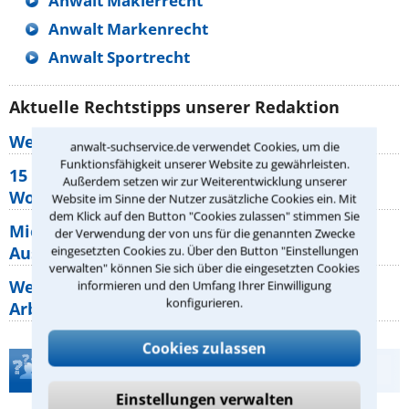
Anwalt Maklerrecht
Anwalt Markenrecht
Anwalt Sportrecht
Aktuelle Rechtstipps unserer Redaktion
Wer muss Zweitwohnungssteuer zahlen?
anwalt-suchservice.de verwendet Cookies, um die
Funktionsfähigkeit unserer Website zu gewährleisten.
15 elementare Rechte, die jeder
Außerdem setzen wir zur Weiterentwicklung unserer
Wohnungseigentümer kennen sollte
Website im Sinne der Nutzer zusätzliche Cookies ein. Mit
dem Klick auf den Button "Cookies zulassen" stimmen Sie
Mietpreisbremse 2026: Alle Regeln,
der Verwendung der von uns für die genannten Zwecke
Ausnahmen und Rechte für Mieter
eingesetzten Cookies zu. Über den Button "Einstellungen
verwalten" können Sie sich über die eingesetzten Cookies
Welche Regeln für Teilnahme, Urlaub,
informieren und den Umfang Ihrer Einwilligung
konfigurieren.
Arbeitszeit gelten beim
Cookies zulassen
Teste Dein Rechtswissen
Einstellungen verwalten