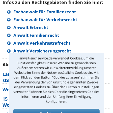
Infos zu den Rechtsgebieten finden Sie hier:
Fachanwalt für Familienrecht
Fachanwalt für Verkehrsrecht
Anwalt Erbrecht
Anwalt Familienrecht
Anwalt Verkehrsstrafrecht
Anwalt Versicherungsrecht
anwalt-suchservice.de verwendet Cookies, um die
Funktionsfähigkeit unserer Website zu gewährleisten.
Aktuelle Rechtstipps unserer Redaktion
Außerdem setzen wir zur Weiterentwicklung unserer
Website im Sinne der Nutzer zusätzliche Cookies ein. Mit
Lärm von den Nachbarn: Welche Rechte
dem Klick auf den Button "Cookies zulassen" stimmen Sie
stehen mir zu?
der Verwendung der von uns für die genannten Zwecke
eingesetzten Cookies zu. Über den Button "Einstellungen
Wer muss Zweitwohnungssteuer zahlen?
verwalten" können Sie sich über die eingesetzten Cookies
informieren und den Umfang Ihrer Einwilligung
15 elementare Rechte, die jeder
konfigurieren.
Wohnungseigentümer kennen sollte