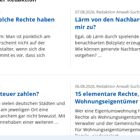
e
07.08.2026,
Redaktion Anwalt-Suchs
elche Rechte haben
Lärm von den Nachbar
mir zu?
um: Man ist pünktlich am
Egal, ob Lärm durch spielende 
rscheint nicht auf der
benachbarten Bolzplatz erzeugt 
stalter, wenn sich die
Wie können genervte Nachbarn
mmt es vor, dass sich
vorgehen? ...
e
06.08.2026,
Redaktion Anwalt-Suchs
teuer zahlen?
15 elementare Rechte, 
Wohnungseigentümer k
n vielen deutschen Städten und
am jeweiligen Ort eine
Wer eine Eigentumswohnung hat
manchem gar nicht bewusst. Mit
Rechte als Wohnungseigentüm
nnehaben einer weiteren ...
Verwalter und der Gemeinschaf
Für Wohnungseigentümergemei
Regeln, niedergelegt ...