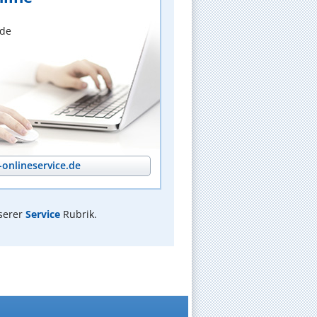
nde
onlineservice.de
serer
Service
Rubrik.