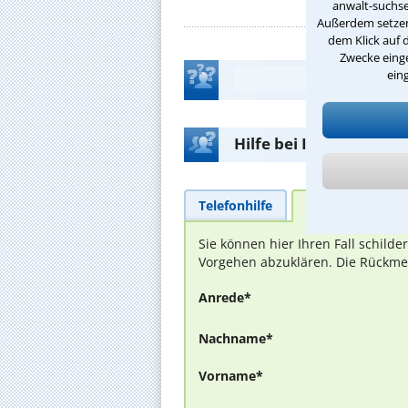
anwalt-suchse
Außerdem setzen 
dem Klick auf 
Zwecke einge
ein
Hilfe bei Ihrer Anwalt
Telefonhilfe
Beratungsanfra
Sie können hier Ihren Fall schild
Vorgehen abzuklären. Die Rückmel
Anrede*
Nachname*
Vorname*