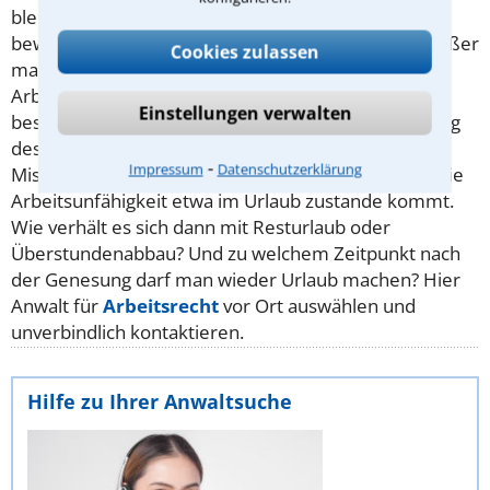
bleiben. Anders herum ist ein Bürojob nach wie
bewältigbar, wenn man das Bein gebrochen hat - außer
Cookies zulassen
man trägt große Schmerzen davon. Eine
Arbeitsunfähigkeit sollte unbedingt von einem Arzt
Einstellungen verwalten
bestätigt werden. Auch eine unverzügliche Mitteilung
des Arbeitgebers ist ebenfalls dringend anzuraten.
⁃
Impressum
Datenschutzerklärung
Missverständnisse gibt es häufig etwa dann, wenn die
Arbeitsunfähigkeit etwa im Urlaub zustande kommt.
Wie verhält es sich dann mit Resturlaub oder
Überstundenabbau? Und zu welchem Zeitpunkt nach
der Genesung darf man wieder Urlaub machen? Hier
Anwalt für
Arbeitsrecht
vor Ort auswählen und
unverbindlich kontaktieren.
Hilfe zu Ihrer Anwaltsuche