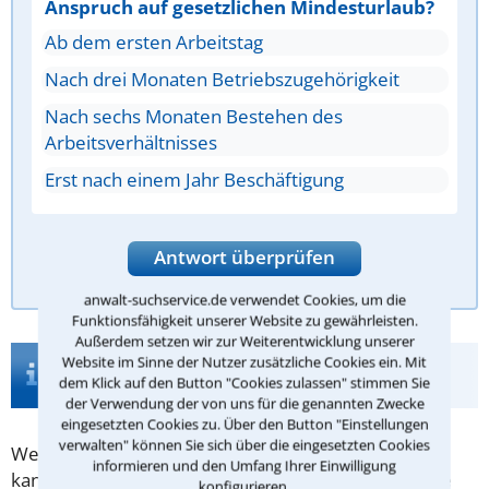
Anspruch auf gesetzlichen Mindesturlaub?
Ab dem ersten Arbeitstag
Nach drei Monaten Betriebszugehörigkeit
Nach sechs Monaten Bestehen des
Arbeitsverhältnisses
Erst nach einem Jahr Beschäftigung
Antwort überprüfen
anwalt-suchservice.de verwendet Cookies, um die
Funktionsfähigkeit unserer Website zu gewährleisten.
Außerdem setzen wir zur Weiterentwicklung unserer
Infos zur Suche nach einem Anwalt für
Website im Sinne der Nutzer zusätzliche Cookies ein. Mit
dem Klick auf den Button "Cookies zulassen" stimmen Sie
Arbeitsunfähigkeit in Bad Bramstedt
der Verwendung der von uns für die genannten Zwecke
eingesetzten Cookies zu. Über den Button "Einstellungen
verwalten" können Sie sich über die eingesetzten Cookies
Wen eine Krankheit ereilt, mit der er nicht arbeiten
informieren und den Umfang Ihrer Einwilligung
kann, der darf wegen
Arbeitsunfähigkeit
zu Hause
konfigurieren.