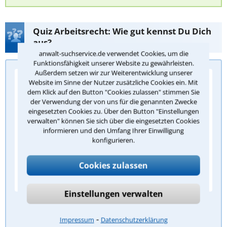
Quiz Arbeitsrecht: Wie gut kennst Du Dich
aus?
anwalt-suchservice.de verwendet Cookies, um die
Funktionsfähigkeit unserer Website zu gewährleisten.
Außerdem setzen wir zur Weiterentwicklung unserer
Frage 1/5: Wann entsteht grundsätzlich ein
Website im Sinne der Nutzer zusätzliche Cookies ein. Mit
dem Klick auf den Button "Cookies zulassen" stimmen Sie
Anspruch auf gesetzlichen Mindesturlaub?
der Verwendung der von uns für die genannten Zwecke
Ab dem ersten Arbeitstag
eingesetzten Cookies zu. Über den Button "Einstellungen
verwalten" können Sie sich über die eingesetzten Cookies
Nach drei Monaten Betriebszugehörigkeit
informieren und den Umfang Ihrer Einwilligung
konfigurieren.
Nach sechs Monaten Bestehen des
Arbeitsverhältnisses
Cookies zulassen
Erst nach einem Jahr Beschäftigung
Einstellungen verwalten
Antwort überprüfen
⁃
Impressum
Datenschutzerklärung